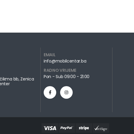
EMAIL
info@mobilcentar.ba
RADNO VRIJEME
Pon - Sub 09:00 - 21:00
čikma bb, Zenica
enter