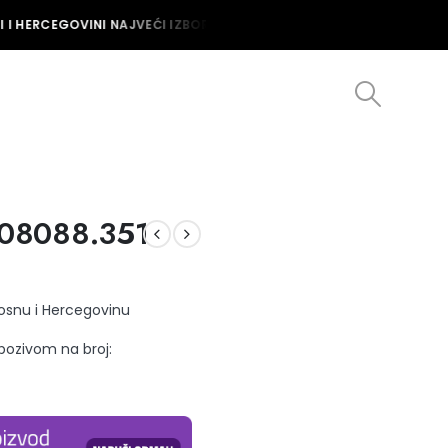
I HERCEGOVINI NAJVEĆI IZBOR MUŠKIH I ŽENSKIH SATOVA U BOSNI I
08088.351
Bosnu i Hercegovinu
 pozivom na broj: