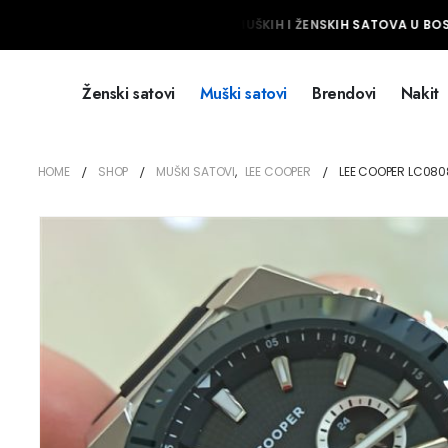
NAJVEĆI IZBOR MUŠKIH I ŽENSKIH SATOVA U BOSN
Ženski satovi
Muški satovi
Brendovi
Nakit
HOME
SHOP
MUŠKI SATOVI
,
LEE COOPER
LEE COOPER LC080