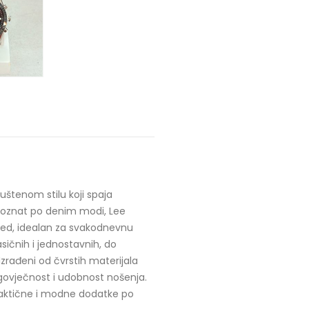
štenom stilu koji spaja
 poznat po denim modi, Lee
zgled, idealan za svakodnevnu
ičnih i jednostavnih, do
 Izrađeni od čvrstih materijala
govječnost i udobnost nošenja.
praktične i modne dodatke po