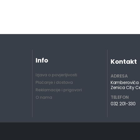
Info
Kontakt
Izjava o povjerljivosti
ADRESA
Kamberovića 
Plaćanje i dostava
Zenica City C
Reklamacije i prigovori
TELEFON
O nama
032 201-330