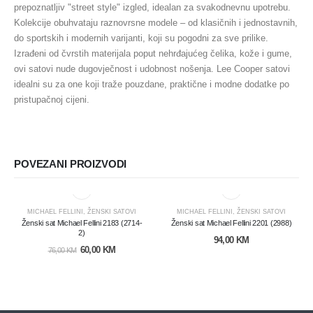
prepoznatljiv "street style" izgled, idealan za svakodnevnu upotrebu.
Kolekcije obuhvataju raznovrsne modele – od klasičnih i jednostavnih,
do sportskih i modernih varijanti, koji su pogodni za sve prilike.
Izrađeni od čvrstih materijala poput nehrđajućeg čelika, kože i gume,
ovi satovi nude dugovječnost i udobnost nošenja. Lee Cooper satovi
idealni su za one koji traže pouzdane, praktične i modne dodatke po
pristupačnoj cijeni.
POVEZANI PROIZVODI
MICHAEL FELLINI
,
ŽENSKI SATOVI
MICHAEL FELLINI
,
ŽENSKI SATOVI
Ženski sat Michael Fellini 2183 (2714-
Ženski sat Michael Fellini 2201 (2988)
2)
94,00
KM
60,00
KM
76,00
KM