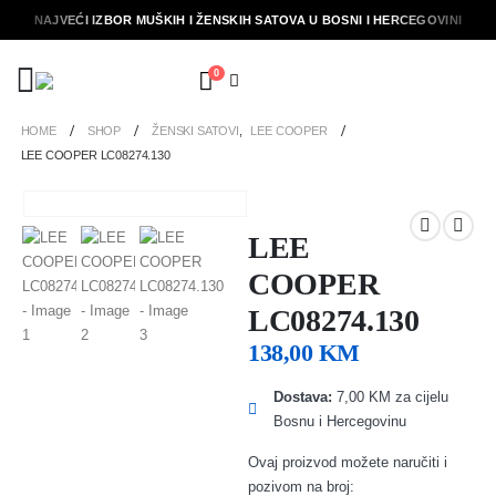
NAJVEĆI IZBOR MUŠKIH I ŽENSKIH SATOVA U BOSNI I HERCEGOVINI
0
HOME
SHOP
ŽENSKI SATOVI
,
LEE COOPER
LEE COOPER LC08274.130
LEE
COOPER
LC08274.130
138,00
KM
Dostava:
7,00 KM za cijelu
Bosnu i Hercegovinu
Ovaj proizvod možete naručiti i
pozivom na broj: