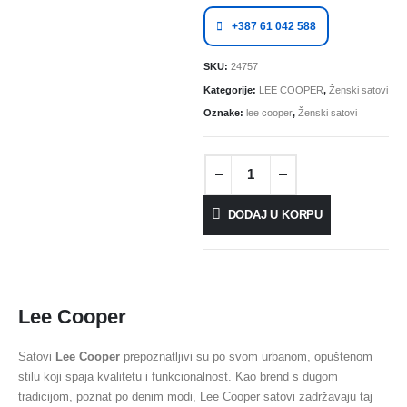
+387 61 042 588
SKU:
24757
Kategorije:
LEE COOPER
,
Ženski satovi
Oznake:
lee cooper
,
Ženski satovi
DODAJ U KORPU
Lee Cooper
Satovi
Lee Cooper
prepoznatljivi su po svom urbanom, opuštenom
stilu koji spaja kvalitetu i funkcionalnost. Kao brend s dugom
tradicijom, poznat po denim modi, Lee Cooper satovi zadržavaju taj