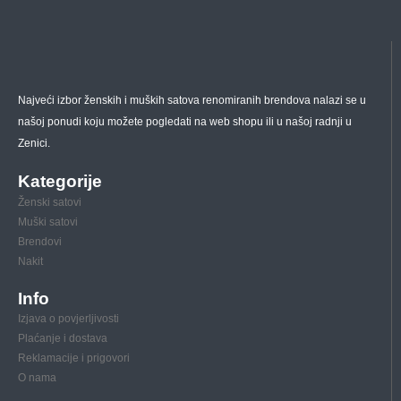
Najveći izbor ženskih i muških satova renomiranih brendova nalazi se u
našoj ponudi koju možete pogledati na web shopu ili u našoj radnji u
Zenici.
Kategorije
Ženski satovi
Muški satovi
Brendovi
Nakit
Info
Izjava o povjerljivosti
Plaćanje i dostava
Reklamacije i prigovori
O nama