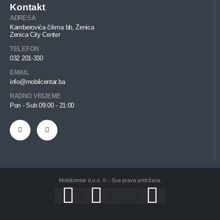
Kontakt
ADRESA
Kamberovića čikma bb, Zenica
Zenica City Center
TELEFON
032 201-330
EMAIL
info@mobilcentar.ba
RADNO VRIJEME
Pon - Sub 09:00 - 21:00
Mobilcentar d.o.o. © - Sva prava pridržana.