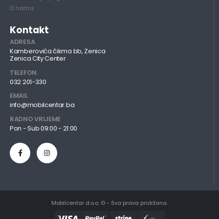
O nama
Kontakt
ADRESA
Kamberovića čikma bb, Zenica
Zenica City Center
TELEFON
032 201-330
EMAIL
info@mobilcentar.ba
RADNO VRIJEME
Pon - Sub 09:00 - 21:00
Mobilcentar d.o.o. © - Sva prava pridržana.