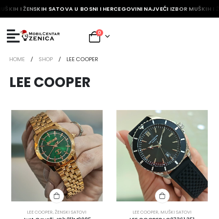
ŠKIH I ŽENSKIH SATOVA U BOSNI I HERCEGOVINI NAJVEĆI IZBOR MUŠKIH I Ž
0
HOME
SHOP
LEE COOPER
LEE COOPER
LEE COOPER
,
ŽENSKI SATOVI
LEE COOPER
,
MUŠKI SATOVI