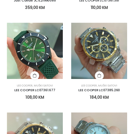
Just Cavalli JC1L211M0085
LEE COOPER LC07361.351
359,00
KM
110,00
KM
LEE COOPER
,
MUŠKI SATOVI
LEE COOPER
,
MUŠKI SATOVI
LEE COOPER LC07361.677
LEE COOPER LC07385.260
108,00
KM
184,00
KM