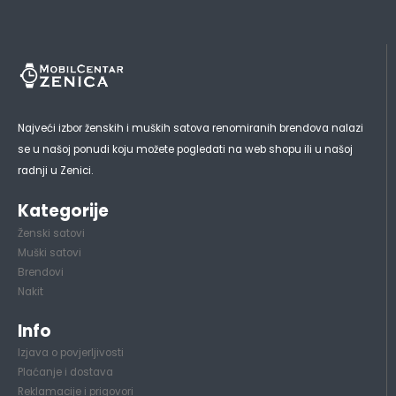
Najveći izbor ženskih i muških satova renomiranih brendova nalazi
se u našoj ponudi koju možete pogledati na web shopu ili u našoj
radnji u Zenici.
Kategorije
Ženski satovi
Muški satovi
Brendovi
Nakit
Info
Izjava o povjerljivosti
Plaćanje i dostava
Reklamacije i prigovori