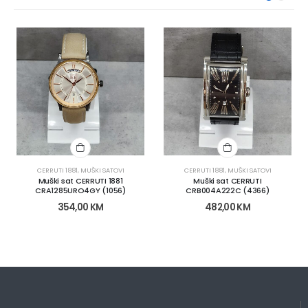
CERRUTI 1881
,
MUŠKI SATOVI
CERRUTI 1881
,
MUŠKI SATOVI
Muški sat CERRUTI 1881
Muški sat CERRUTI
CRA1285URO4GY (1056)
CRB004A222C (4366)
354,00
KM
482,00
KM