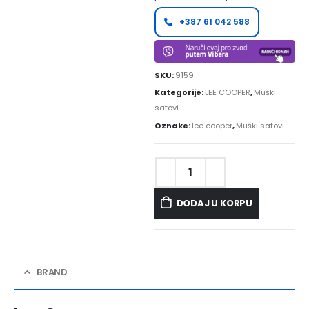
+387 61 042 588
SKU:
9159
Kategorije:
LEE COOPER
,
Muški
satovi
Oznake:
lee cooper
,
Muški satovi
DODAJ U KORPU
BRAND