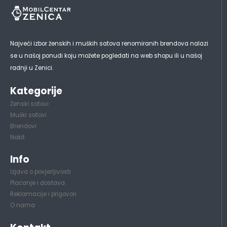
Najveći izbor ženskih i muških satova renomiranih brendova nalazi
se u našoj ponudi koju možete pogledati na web shopu ili u našoj
radnji u Zenici.
Kategorije
Ženski satovi
Muški satovi
Brendovi
Nakit
Info
Izjava o povjerljivosti
Plaćanje i dostava
Reklamacije i prigovori
O nama