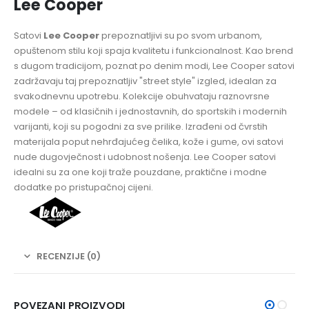
Lee Cooper
Satovi
Lee Cooper
prepoznatljivi su po svom urbanom,
opuštenom stilu koji spaja kvalitetu i funkcionalnost. Kao brend
s dugom tradicijom, poznat po denim modi, Lee Cooper satovi
zadržavaju taj prepoznatljiv "street style" izgled, idealan za
svakodnevnu upotrebu. Kolekcije obuhvataju raznovrsne
modele – od klasičnih i jednostavnih, do sportskih i modernih
varijanti, koji su pogodni za sve prilike. Izrađeni od čvrstih
materijala poput nehrđajućeg čelika, kože i gume, ovi satovi
nude dugovječnost i udobnost nošenja. Lee Cooper satovi
idealni su za one koji traže pouzdane, praktične i modne
dodatke po pristupačnoj cijeni.
RECENZIJE (0)
POVEZANI PROIZVODI