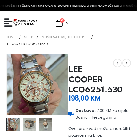
OR MUŠKIH I ŽENSKIH SATOVA U BOSNI I HERCEGOVINI NAJVEĆI IZBOR MUŠKI
0
HOME
SHOP
MUŠKI SATOVI
,
LEE COOPER
LEE COOPER LCO6251.530
LEE
COOPER
LCO6251.530
198,00
KM
Dostava:
7,00 KM za cijelu
Bosnu i Hercegovinu
Ovaj proizvod možete naručiti i
pozivom na broj: