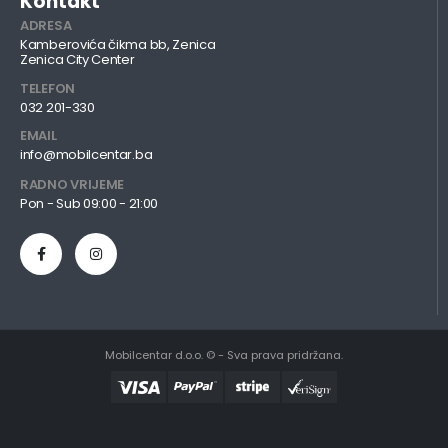
Kontakt
ADRESA
Kamberovića čikma bb, Zenica
Zenica City Center
TELEFON
032 201-330
EMAIL
info@mobilcentar.ba
RADNO VRIJEME
Pon - Sub 09:00 - 21:00
Mobilcentar d.o.o. © - Sva prava pridržana.