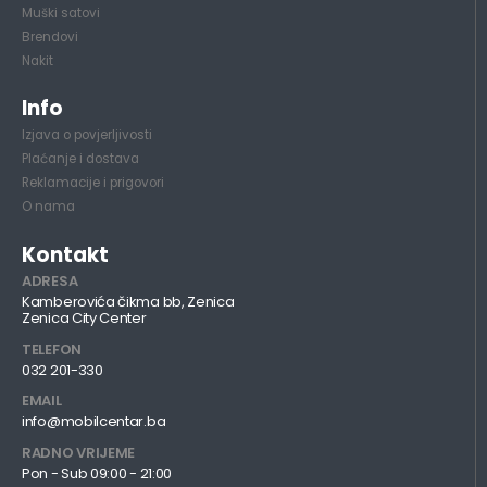
Muški satovi
Brendovi
Nakit
Info
Izjava o povjerljivosti
Plaćanje i dostava
Reklamacije i prigovori
O nama
Kontakt
ADRESA
Kamberovića čikma bb, Zenica
Zenica City Center
TELEFON
032 201-330
EMAIL
info@mobilcentar.ba
RADNO VRIJEME
Pon - Sub 09:00 - 21:00