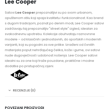
Lee Cooper
Satovi
Lee Cooper
prepoznatljivi su po svom urbanom,
opuštenom stilu koji spaja kvalitetu i funkcionalnost. Kao brend
s dugom tradicijom, poznat po denim modi, Lee Cooper satovi
zadržavaju taj prepoznatljiv "street style" izgled, idealan za
svakodnevnu upotrebu. Kolekcije obuhvataju raznovrsne
modele – od klasičnih i jednostavnih, do sportskih i modernih
varijanti, koji su pogodni za sve prilike. Izrađeni od čvrstih
materijala poput nehrđajućeg čelika, kože i gume, ovi satovi
nude dugovječnost i udobnost nošenja. Lee Cooper satovi
idealni su za one koji traže pouzdane, praktične i modne
dodatke po pristupačnoj cijeni.
RECENZIJE (0)
POVEZANI PROIZVODI