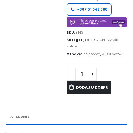
+387 61 042 588
SKU:
9143
Kategorije:
LEE COOPER
,
Muški
satovi
Oznake:
lee cooper
,
Muški satovi
DODAJ U KORPU
BRAND