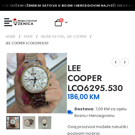
ZBOR MUŠKIH I ŽENSKIH SATOVA U BOSNI I HERCEGOVINI NAJVEĆI IZBOR MUŠ
0
HOME
SHOP
MUŠKI SATOVI
,
LEE COOPER
LEE COOPER LCO6295.530
LEE
COOPER
LCO6295.530
186,00
KM
Dostava:
7,00 KM za cijelu
Bosnu i Hercegovinu
Ovaj proizvod možete naručiti i
pozivom na broj: