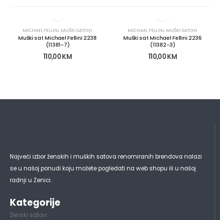
MICHAEL FELLINI
,
MUŠKI SATOVI
MICHAEL FELLINI
,
MUŠKI SATOVI
Muški sat Michael Fellini 2238
Muški sat Michael Fellini 2236
(11381-7)
(11382-3)
110,00
KM
110,00
KM
Najveći izbor ženskih i muških satova renomiranih brendova nalazi
se u našoj ponudi koju možete pogledati na web shopu ili u našoj
radnji u Zenici.
Kategorije
Ženski satovi