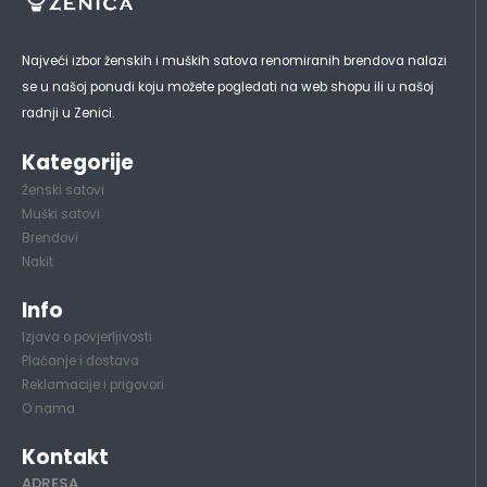
Najveći izbor ženskih i muških satova renomiranih brendova nalazi
se u našoj ponudi koju možete pogledati na web shopu ili u našoj
radnji u Zenici.
Kategorije
Ženski satovi
Muški satovi
Brendovi
Nakit
Info
Izjava o povjerljivosti
Plaćanje i dostava
Reklamacije i prigovori
O nama
Kontakt
ADRESA