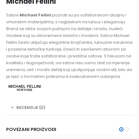
Michael Fellini
Satovi
Michael Fellini
poznati su po sofisticiranom dizajnu i
vrhunskim materijalima, s naglaskom na luksuz i eleganciju.
Brend se ističe svojom pažnjom na detalje i izradu, nudeći
modele koji su istovremeno klasični i moderni. Satovi Michael
Fellini često uključuju elegantne brojčanike, luksuzne narukvice
i posebne tehničke funkcije, čineći ih savršenim izborom za
osobe koje traže sofisticirane i prestižne satove. S fokusom na
kvalitetu i dugovječnost, ovi satovi nisu samo alat za mjerenje
vremena, već i modni detalj koji upotpunjuje osobni stil, bilo da
je riječ o formalnim prilikama ili svakodnevnim izdanjima.
RECENZIJE (0)
POVEZANI PROIZVODI