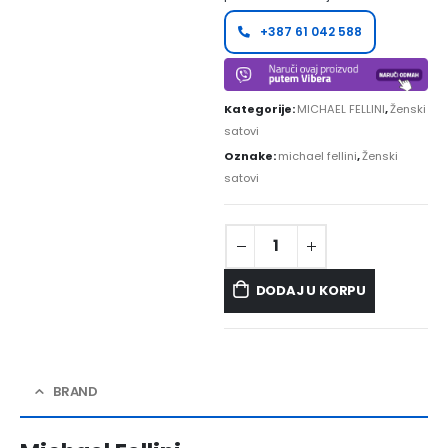
+387 61 042 588
Kategorije:
MICHAEL FELLINI
,
Ženski
satovi
Oznake:
michael fellini
,
Ženski
satovi
DODAJ U KORPU
BRAND