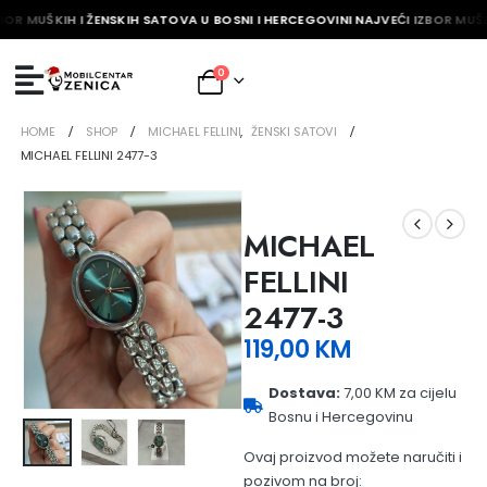
BOR MUŠKIH I ŽENSKIH SATOVA U BOSNI I HERCEGOVINI NAJVEĆI IZBOR MUŠK
0
HOME
SHOP
MICHAEL FELLINI
,
ŽENSKI SATOVI
MICHAEL FELLINI 2477-3
MICHAEL
FELLINI
2477-3
119,00
KM
Dostava:
7,00 KM za cijelu
Bosnu i Hercegovinu
Ovaj proizvod možete naručiti i
pozivom na broj: