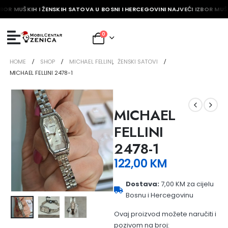
BOR MUŠKIH I ŽENSKIH SATOVA U BOSNI I HERCEGOVINI NAJVEĆI IZBOR MUŠK
0
HOME
SHOP
MICHAEL FELLINI
,
ŽENSKI SATOVI
MICHAEL FELLINI 2478-1
MICHAEL
FELLINI
2478-1
122,00
KM
Dostava:
7,00 KM za cijelu
Bosnu i Hercegovinu
Ovaj proizvod možete naručiti i
pozivom na broj: