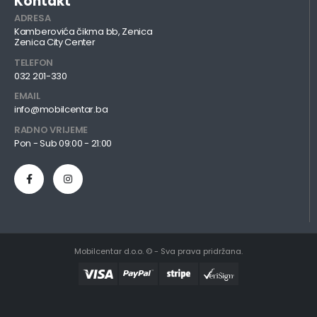
Kontakt
ADRESA
Kamberovića čikma bb, Zenica
Zenica City Center
TELEFON
032 201-330
EMAIL
info@mobilcentar.ba
RADNO VRIJEME
Pon - Sub 09:00 - 21:00
Mobilcentar d.o.o. © - Sva prava pridržana.