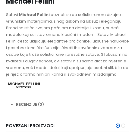
Michael Fellini
Satovi
Michael Fellini
poznati su po sofisticiranom dizajnu i
vrhunskim materijalima, s naglaskom na luksuz i eleganciju.
Brend se ističe svojom pažnjom na detalje i izradu, nudeći
modele koji su istovremeno klasični i moderni. Satovi Michael
Fellini često uključuju elegantne brojčanike, luksuzne narukvice
i posebne tehničke funkcije, čineći ih savršenim izborom za
osobe koje traže sofisticirane i prestižne satove. S fokusom na
kvalitetu i dugovječnost, ovi satovi nisu samo alat za mjerenje
vremena, već i modni detalj koji upotpunjuje osobni stil, bilo da
je riječ o formalnim prilikama ili svakodnevnim izdanjima.
RECENZIJE (0)
POVEZANI PROIZVODI