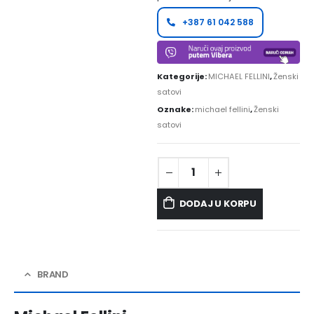
+387 61 042 588
Kategorije:
MICHAEL FELLINI
,
Ženski
satovi
Oznake:
michael fellini
,
Ženski
satovi
DODAJ U KORPU
BRAND