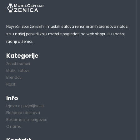
Najveći izbor ženskih i muških satova renomiranih brendova nalazi
se u našoj ponudi koju možete pogledati na web shopu ili u našoj
radnji u Zenici.
Kategorije
Ženski satovi
Muški satovi
Brendovi
Nakit
Info
Izjava o povjerljivosti
Plaćanje i dostava
Reklamacije i prigovori
O nama