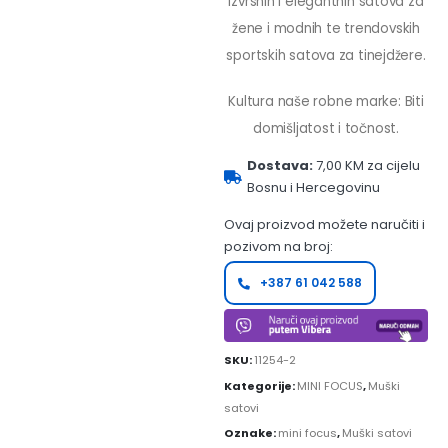
izvrsnih i elegantnih satova za
žene i modnih te trendovskih
sportskih satova za tinejdžere.
Kultura naše robne marke: Biti
domišljatost i točnost.
Dostava:
7,00 KM za cijelu
Bosnu i Hercegovinu
Ovaj proizvod možete naručiti i
pozivom na broj:
+387 61 042 588
SKU:
11254-2
Kategorije:
MINI FOCUS
,
Muški
satovi
Oznake:
mini focus
,
Muški satovi