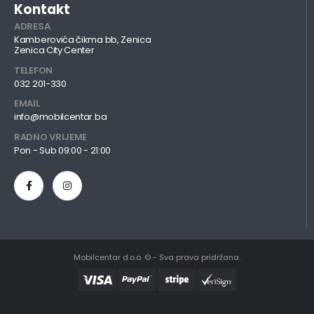
Kontakt
ADRESA
Kamberovića čikma bb, Zenica
Zenica City Center
TELEFON
032 201-330
EMAIL
info@mobilcentar.ba
RADNO VRIJEME
Pon - Sub 09:00 - 21:00
Mobilcentar d.o.o. © - Sva prava pridržana.