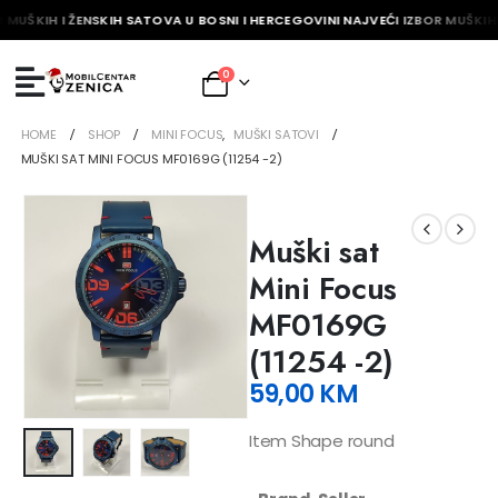
 MUŠKIH I ŽENSKIH SATOVA U BOSNI I HERCEGOVINI NAJVEĆI IZBOR MUŠKIH 
0
HOME
SHOP
MINI FOCUS
,
MUŠKI SATOVI
MUŠKI SAT MINI FOCUS MF0169G (11254 -2)
Muški sat
Mini Focus
MF0169G
(11254 -2)
59,00
KM
Item Shape round