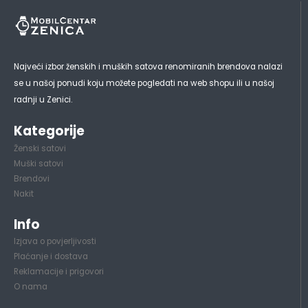
Najveći izbor ženskih i muških satova renomiranih brendova nalazi
se u našoj ponudi koju možete pogledati na web shopu ili u našoj
radnji u Zenici.
Kategorije
Ženski satovi
Muški satovi
Brendovi
Nakit
Info
Izjava o povjerljivosti
Plaćanje i dostava
Reklamacije i prigovori
O nama