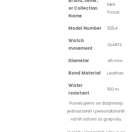
Brand, Seller,
Mini
or Collection
Focus
Name
Model Number
11254
Watch
Quartz
movement
Diameter
46 mm
Band Material
Leather
Water
100 m
resistant
Posvećujemo se dizajniranju
jednostavnih i personaliziranih
ručnih satova za gospodu,