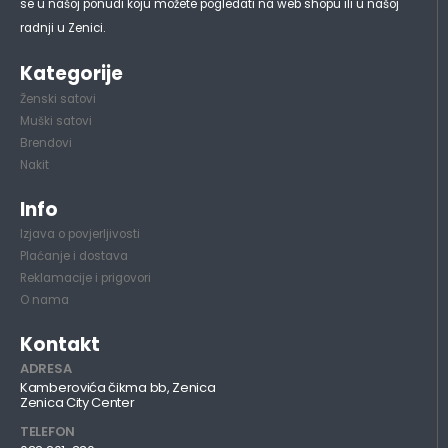
se u našoj ponudi koju možete pogledati na web shopu ili u našoj
radnji u Zenici.
Kategorije
Ženski satovi
Muški satovi
Brendovi
Nakit
Info
Izjava o povjerljivosti
Plaćanje i dostava
Reklamacije i prigovori
O nama
Kontakt
ADRESA
Kamberovića čikma bb, Zenica
Zenica City Center
TELEFON