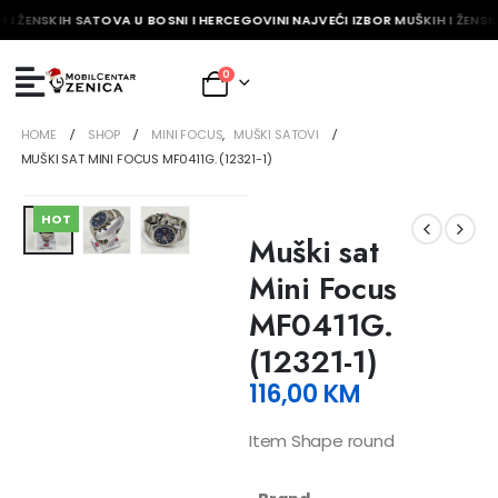
 I ŽENSKIH SATOVA U BOSNI I HERCEGOVINI NAJVEĆI IZBOR MUŠKIH I ŽENSK
0
HOME
SHOP
MINI FOCUS
,
MUŠKI SATOVI
MUŠKI SAT MINI FOCUS MF0411G. (12321-1)
HOT
Muški sat
Mini Focus
MF0411G.
(12321-1)
116,00
KM
Item Shape round