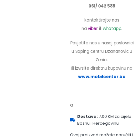
061/ 042 588
kontaktirajte nas
na
viber
ili
whatapp
.
Posjetite nas u nasoj poslovnici
u Soping centru Dzananovic u
Zenici.
Ili izvrsite direktnu kupovinu na
www.mobilcentar.ba
a
Dostava:
7,00 KM za cijelu
Bosnu i Hercegovinu
Ovaj proizvod možete naručiti i