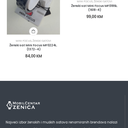
MINI FOCUS
,
ŽENSKI SATOVI
Ženski sat Mini Focus MF0186L.
(1618-4)
99,00
KM
MINI FOCUS
,
ŽENSKI SATOVI
Ženski sat Mini Focus MF0224L.
(1372-4)
84,00
KM
Najveći izbor ženskih i muških satova renomiranih brendova nalazi