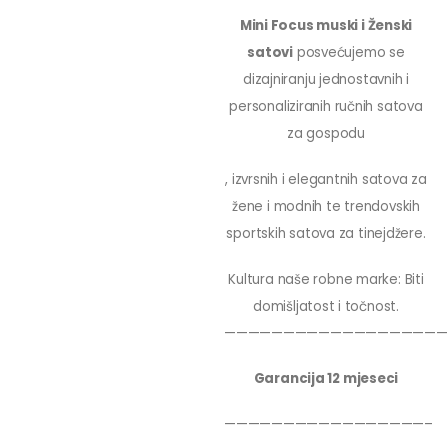
Mini Focus muski i Ženski
satovi
posvećujemo se
dizajniranju jednostavnih i
personaliziranih ručnih satova
za gospodu
, izvrsnih i elegantnih satova za
žene i modnih te trendovskih
sportskih satova za tinejdžere.
Kultura naše robne marke: Biti
domišljatost i točnost.
———————————————————
Garancija 12 mjeseci
—————————————————–