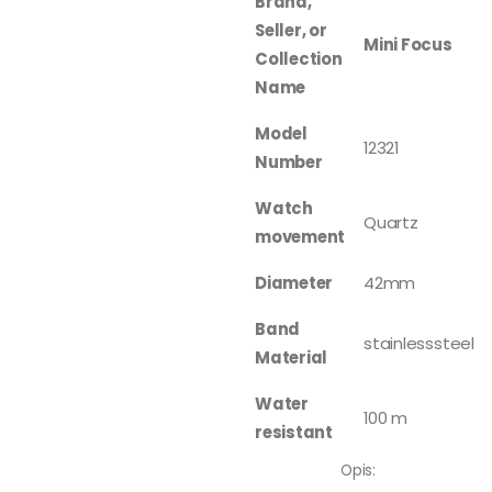
Brand,
Seller, or
Mini Focus
Collection
Name
Model
12321
Number
Watch
Quartz
movement
Diameter
42mm
Band
stainlesssteel
Material
Water
100 m
resistant
Opis: