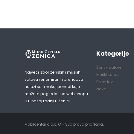
Kategorije
Ženski satovi
Najveći izbor ženskih i muških
Muški satovi
satova renomiranih brendova
Brendovi
nalazi se u našoj ponudi koju
Nakit
možete pogledati na web shopu
ili u našoj radnji u Zenici.
Mobilcentar d.o.o. © - Sva prava pridržana.