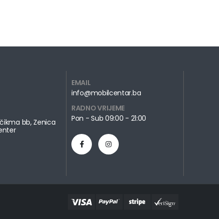
EMAIL
info@mobilcentar.ba
RADNO VRIJEME
Pon - Sub 09:00 - 21:00
čikma bb, Zenica
enter