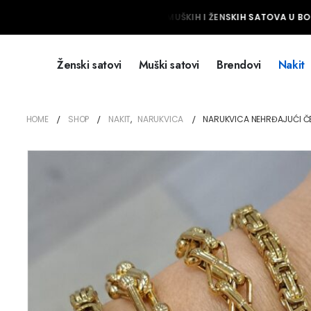
NAJVEĆI IZBOR MUŠKIH I ŽENSKIH SATOVA U BOS
Ženski satovi
Muški satovi
Brendovi
Nakit
HOME
SHOP
NAKIT
,
NARUKVICA
NARUKVICA NEHRĐAJUĆI ČEL