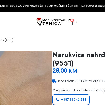
NI I HERCEGOVINI NAJVEĆI IZBOR MUŠKIH I ŽENSKIH SATOVA U BOSNI
0
IK (9551)
Narukvica nehrđa
(9551)
29,00
KM
Dostava:
7,00 KM za cijelu 
Ovaj proizvod možete naručiti i
+387 61 042 588