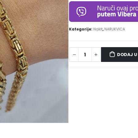
Kategorije:
Nakit
,
NARUKVICA
DODAJ U