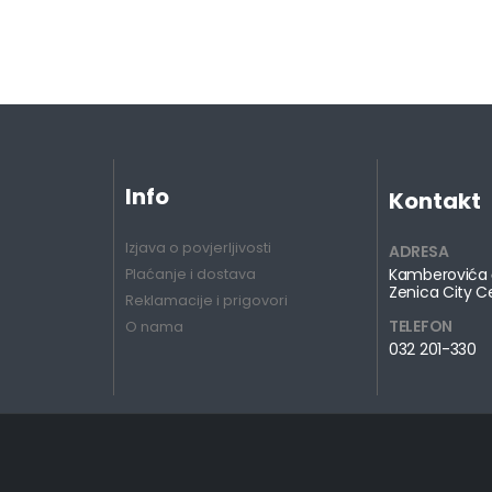
Info
Kontakt
Izjava o povjerljivosti
ADRESA
Kamberovića 
Plaćanje i dostava
Zenica City C
Reklamacije i prigovori
TELEFON
O nama
032 201-330