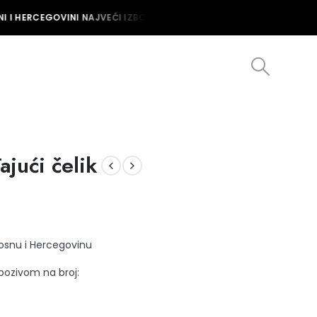
 I HERCEGOVINI NAJVEĆI IZBOR MUŠKIH I ŽENSKIH SATOVA U BOSNI 
jući čelik
Bosnu i Hercegovinu
 pozivom na broj: