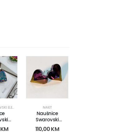
EMENTS LANČIĆI
NAKIT
ce
Naušnice
vski
Swarovski
-
Element 7894
0
KM
110,00
KM
110,00KM