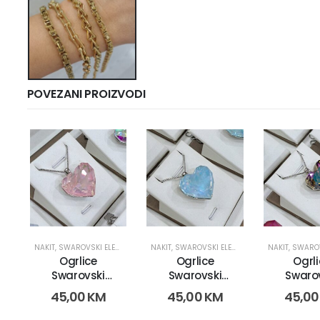
POVEZANI PROIZVODI
NAKIT
,
SWAROVSKI ELEMENTS LANČIĆI
NAKIT
,
SWAROVSKI ELEMENTS LANČIĆI
NAKIT
,
SWAROVSKI EL
Ogrlice
Ogrlice
Ogrli
Swarovski
Swarovski
Swaro
Elements (18118-
Elements (18118-
Elements (18118
45,00
KM
45,00
KM
45,0
4)
6)
8)