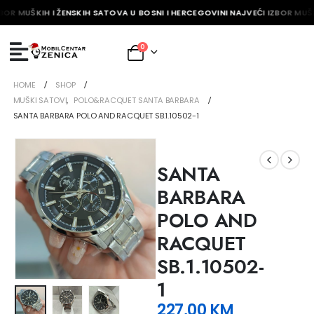
BOR MUŠKIH I ŽENSKIH SATOVA U BOSNI I HERCEGOVINI NAJVEĆI IZBOR MUŠK
0
HOME
SHOP
MUŠKI SATOVI
,
POLO&RACQUET SANTA BARBARA
SANTA BARBARA POLO AND RACQUET SB.1.10502-1
SANTA
BARBARA
POLO AND
RACQUET
SB.1.10502-
1
227,00
KM