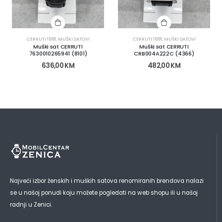
CERRUTI 1881
,
MUŠKI SATOVI
CERRUTI 1881
,
MUŠKI SATOVI
Muški sat CERRUTI
Muški sat CERRUTI
7630010265941 (8101)
CRB004A222C (4366)
636,00
KM
482,00
KM
Najveći izbor ženskih i muških satova renomiranih brendova nalazi
se u našoj ponudi koju možete pogledati na web shopu ili u našoj
radnji u Zenici.