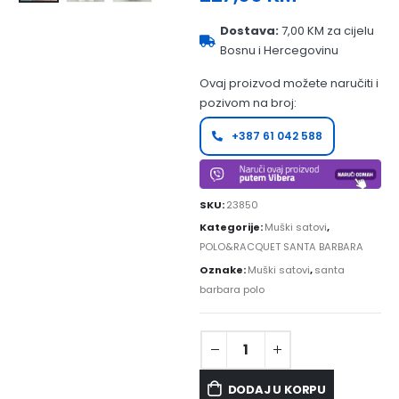
Dostava:
7,00 KM za cijelu
Bosnu i Hercegovinu
Ovaj proizvod možete naručiti i
pozivom na broj:
+387 61 042 588
SKU:
23850
Kategorije:
Muški satovi
,
POLO&RACQUET SANTA BARBARA
Oznake:
Muški satovi
,
santa
barbara polo
DODAJ U KORPU