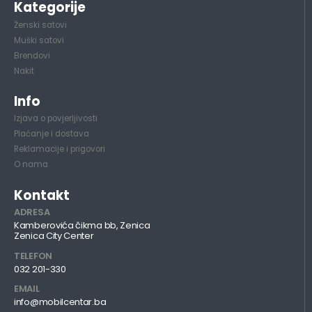
Kategorije
Ženski satovi
Muški satovi
Brendovi
Nakit
Info
Izjava o povjerljivosti
Plaćanje i dostava
Reklamacije i prigovori
O nama
Kontakt
ADRESA
Kamberovića čikma bb, Zenica
Zenica City Center
TELEFON
032 201-330
EMAIL
info@mobilcentar.ba