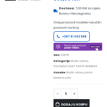
Dostava:
7,00 KM za cijelu
Bosnu i Hercegovinu
Ovaj proizvod možete naručiti i
pozivom na broj:
+387 61 042 588
SKU:
23878
Kategorije:
Muški satovi
,
POLO&RACQUET SANTA BARBARA
Oznake:
Muški satovi
,
santa
barbara polo
DODAJ U KORPU