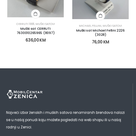
CERRUTI 1881
,
MUŠKI SATOVI
MICHAEL FELLINI
,
MUŠKI SATOVI
Muški sat CERRUTI
Muški sat Michael Fellini 2226
7630010265965 (8097)
(3028)
636,00
KM
76,00
KM
Najveći izbor ženskih i muških satova renomiranih brendova nalazi
se u našoj ponudi koju možete pogledati na web shopu ili u našoj
radnji u Zenici.