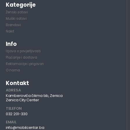
Kategorije
Ženski satovi
Muški satovi
Brendovi
Nakit
Info
Izjava o povjerljivosti
Plaćanje i dostava
Reklamacije i prigovori
O nama
Kontakt
ADRESA
Kamberovića čikma bb, Zenica
Zenica City Center
TELEFON
032 201-330
EMAIL
info@mobilcentar.ba