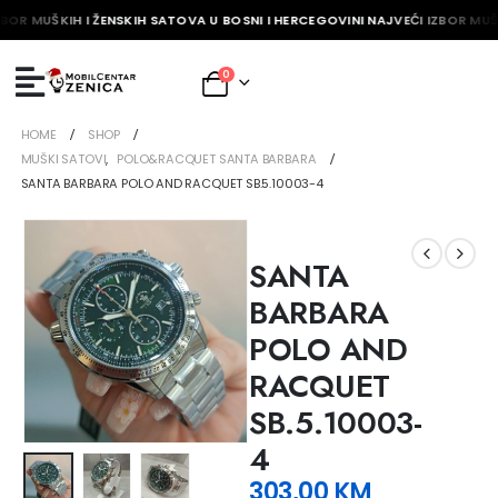
BOR MUŠKIH I ŽENSKIH SATOVA U BOSNI I HERCEGOVINI NAJVEĆI IZBOR MUŠK
0
HOME
SHOP
MUŠKI SATOVI
,
POLO&RACQUET SANTA BARBARA
SANTA BARBARA POLO AND RACQUET SB.5.10003-4
SANTA
BARBARA
POLO AND
RACQUET
SB.5.10003-
4
303,00
KM