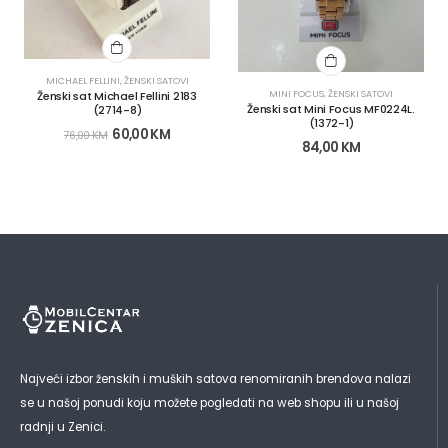
MICHAEL FELLINI
,
ŽENSKI SATOVI
MINI FOCUS
,
ŽENSKI SATOVI
Ženski sat Michael Fellini 2183
Ženski sat Mini Focus MF0224L.
(2714-8)
(1372-1)
60,00
KM
76,00
KM
84,00
KM
Najveći izbor ženskih i muških satova renomiranih brendova nalazi
se u našoj ponudi koju možete pogledati na web shopu ili u našoj
radnji u Zenici.