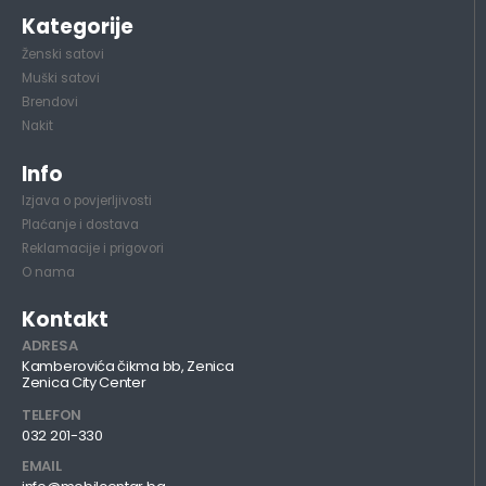
Kategorije
Ženski satovi
Muški satovi
Brendovi
Nakit
Info
Izjava o povjerljivosti
Plaćanje i dostava
Reklamacije i prigovori
O nama
Kontakt
ADRESA
Kamberovića čikma bb, Zenica
Zenica City Center
TELEFON
032 201-330
EMAIL