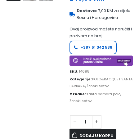
Dostava:
7,00 KM za cijelu
Bosnu i Hercegovinu
Ovaj proizvod možete naručiti i
pozivom na broj:
+387 61 042 588
SKU:
14695
Kategorije:
POLO&RACQUET SANTA
BARBARA
,
Ženski satovi
Oznake:
santa barbara polo
,
Ženski satovi
DODAJ U KORPU