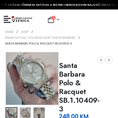
ZBOR MUŠKIH I ŽENSKIH SATOVA U BOSNI I HERCEGOVINI NAJVEĆI IZBOR MUŠ
0
HOME
SHOP
ŽENSKI SATOVI
,
POLO&RACQUET SANTA BARBARA
SANTA BARBARA POLO & RACQUET SB.1.10409-3
Santa
Barbara
Polo &
Racquet
SB.1.10409-
3
248,00
KM