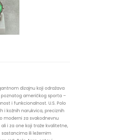
gantnom dizajnu koji odražava
e od poznatog američkog sporta –
nost i funkcionalnost. U.S. Polo
 i kožnih narukvica, preciznih
ljno moderni za svakodnevnu
ali i za one koji traže kvalitetne,
 sastancima ili ležernim