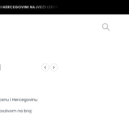
 HERCEGOVINI NAJVEĆI IZBOR MUŠKIH I ŽENSKIH SATOVA U BOSNI I 
N
Bosnu i Hercegovinu
 pozivom na broj: