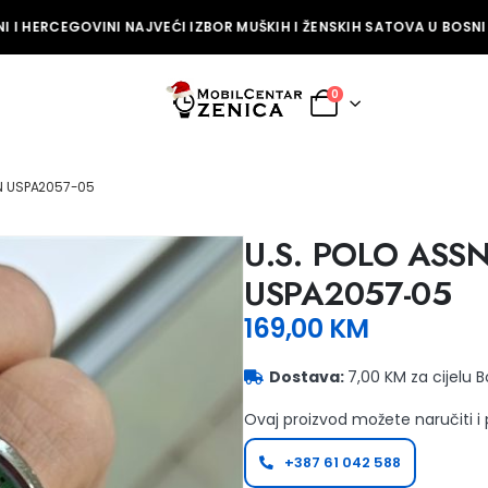
 I HERCEGOVINI NAJVEĆI IZBOR MUŠKIH I ŽENSKIH SATOVA U BOSNI I
0
SN USPA2057-05
U.S. POLO ASS
USPA2057-05
169,00
KM
Dostava:
7,00 KM za cijelu 
Ovaj proizvod možete naručiti i
+387 61 042 588