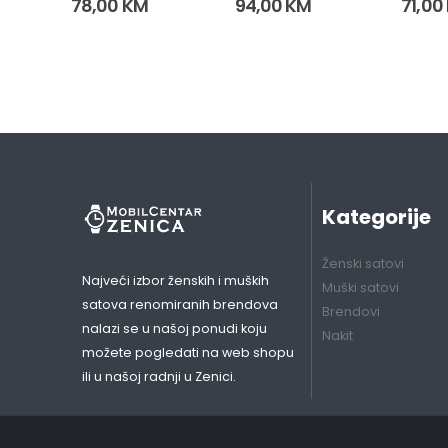
78,00
KM
94,00
KM
71,00
Kategorije
Ženski satovi
Najveći izbor ženskih i muških
Muški satovi
satova renomiranih brendova
Brendovi
nalazi se u našoj ponudi koju
Nakit
možete pogledati na web shopu
ili u našoj radnji u Zenici.