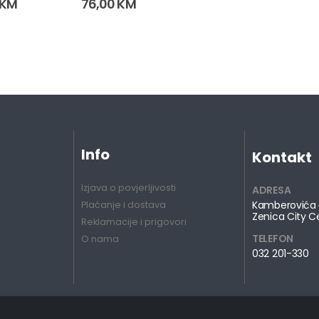
KM
76,00
KM
Info
Kontakt
Izjava o povjerljivosti
ADRESA
Kamberovića 
Plaćanje i dostava
Zenica City C
Reklamacije i prigovori
TELEFON
O nama
032 201-330