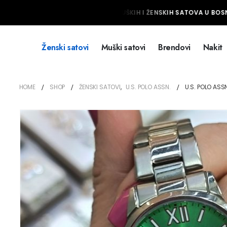
NAJVEĆI IZBOR MUŠKIH I ŽENSKIH SATOVA U BOSNI
Ženski satovi
Muški satovi
Brendovi
Nakit
HOME
SHOP
ŽENSKI SATOVI
,
U.S. POLO ASSN.
U.S. POLO AS