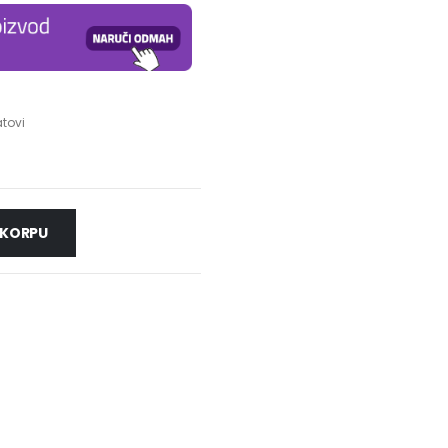
atovi
 KORPU