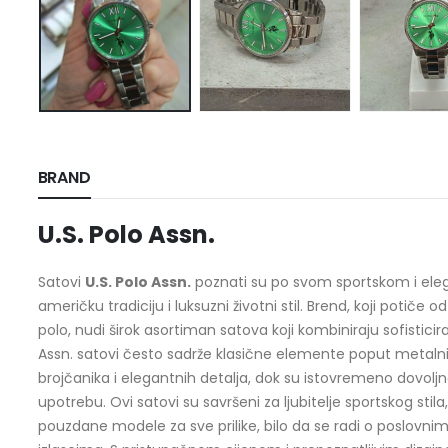
BRAND
U.S. Polo Assn.
Satovi
U.S. Polo Assn.
poznati su po svom sportskom i ele
američku tradiciju i luksuzni životni stil. Brend, koji potič
polo, nudi širok asortiman satova koji kombiniraju sofisticira
Assn. satovi često sadrže klasične elemente poput metalnih
brojčanika i elegantnih detalja, dok su istovremeno dovo
upotrebu. Ovi satovi su savršeni za ljubitelje sportskog stila, 
pouzdane modele za sve prilike, bilo da se radi o poslovnim