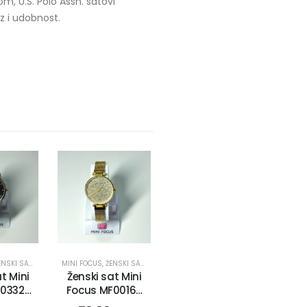
m, U.S. Polo Assn. satovi
uz i udobnost.
NSKI SATOVI
MINI FOCUS
,
ŽENSKI SATOVI
t Mini
Ženski sat Mini
0332L.
Focus MF0016L.
3)
(9187-2)