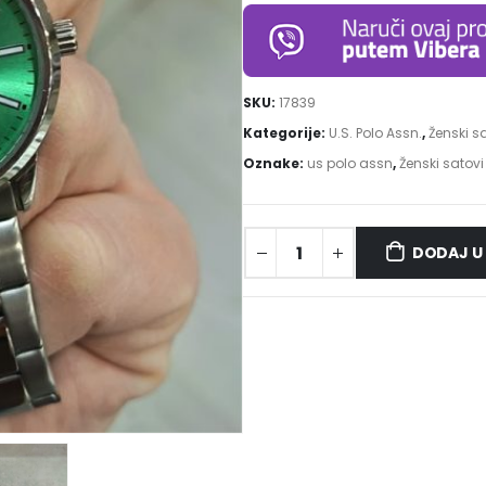
SKU:
17839
Kategorije:
U.S. Polo Assn.
,
Ženski s
Oznake:
us polo assn
,
Ženski satovi
DODAJ U