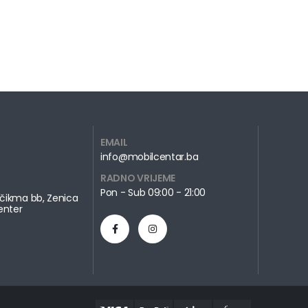
EMAIL
info@mobilcentar.ba
RADNO VRIJEME
Pon - Sub 09:00 - 21:00
čikma bb, Zenica
enter