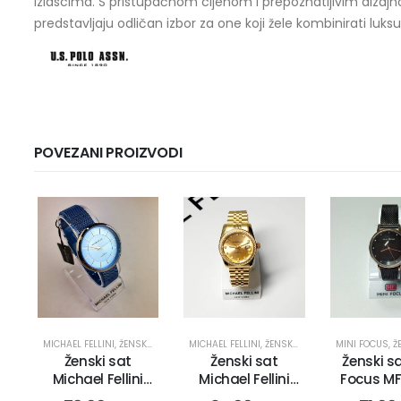
izlascima. S pristupačnom cijenom i prepoznatljivim dizajno
predstavljaju odličan izbor za one koji žele kombinirati luks
POVEZANI PROIZVODI
MICHAEL FELLINI
,
ŽENSKI SATOVI
MICHAEL FELLINI
,
ŽENSKI SATOVI
MINI FOCUS
,
ŽE
Ženski sat
Ženski sat
Ženski sa
Michael Fellini
Michael Fellini
Focus MF
2181 (2705)
2222 (3012)
(275