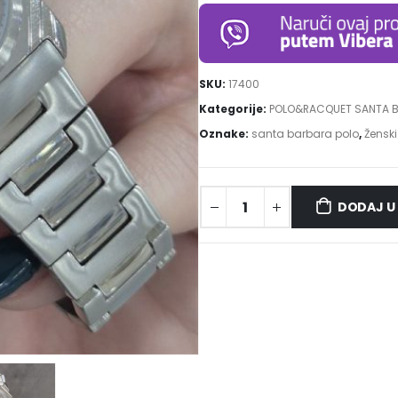
SKU:
17400
Kategorije:
POLO&RACQUET SANTA 
Oznake:
santa barbara polo
,
Ženski
DODAJ U