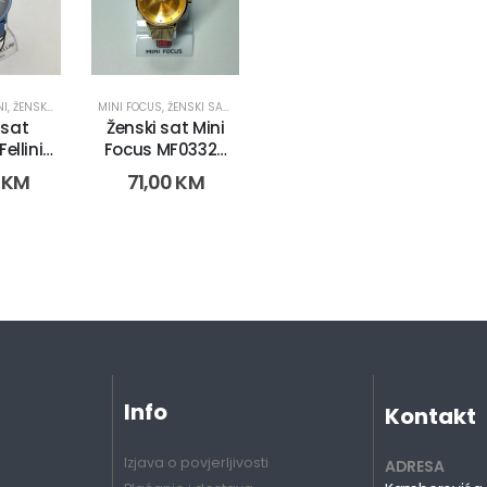
NI
,
ŽENSKI SATOVI
MINI FOCUS
,
ŽENSKI SATOVI
 sat
Ženski sat Mini
ellini
Focus MF0332L.
011)
(2753-3)
0
KM
71,00
KM
Info
Kontakt
Izjava o povjerljivosti
ADRESA