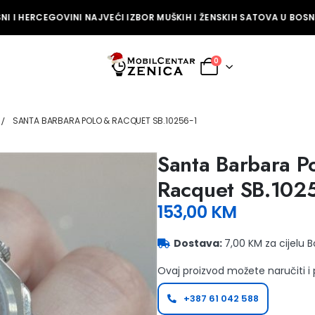
I I HERCEGOVINI NAJVEĆI IZBOR MUŠKIH I ŽENSKIH SATOVA U BOSNI 
0
SANTA BARBARA POLO & RACQUET SB.10256-1
Santa Barbara P
Racquet SB.102
153,00
KM
Dostava:
7,00 KM za cijelu 
Ovaj proizvod možete naručiti i
+387 61 042 588