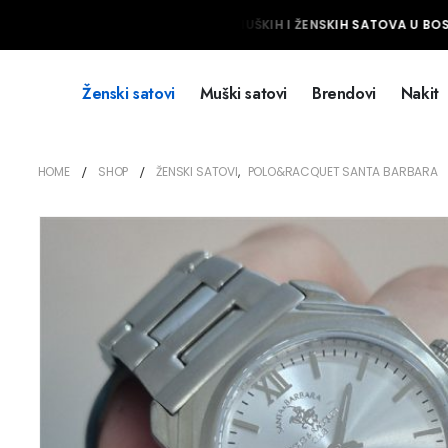
NAJVEĆI IZBOR MUŠKIH I ŽENSKIH SATOVA U BOSN
Ženski satovi
Muški satovi
Brendovi
Nakit
HOME
SHOP
ŽENSKI SATOVI
,
POLO&RACQUET SANTA BARBARA