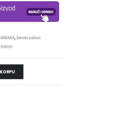
BARBARA
,
Ženski satovi
 satovi
 KORPU