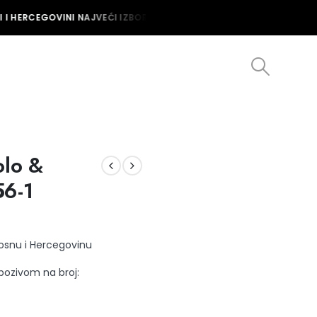
I HERCEGOVINI NAJVEĆI IZBOR MUŠKIH I ŽENSKIH SATOVA U BOSNI I
olo &
56-1
Bosnu i Hercegovinu
 pozivom na broj: