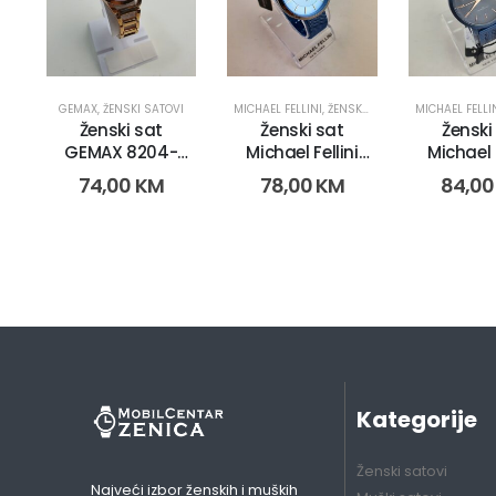
GEMAX
,
ŽENSKI SATOVI
MICHAEL FELLINI
,
ŽENSKI SATOVI
MICHAEL FELLI
Ženski sat
Ženski sat
Ženski
GEMAX 8204-
Michael Fellini
Michael F
CR-DP (2587)
2181 (2705)
2220 (3
74,00
KM
78,00
KM
84,0
Kategorije
Ženski satovi
Najveći izbor ženskih i muških