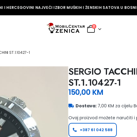
 I HERCEGOVINI NAJVEĆI IZBOR MUŠKIH I ŽENSKIH SATOVA U BOSNI I
0
INI ST.1.10427-1
SERGIO TACCHI
ST.1.10427-1
150,00
KM
Dostava:
7,00 KM za cijelu 
Ovaj proizvod možete naručiti i
+387 61 042 588