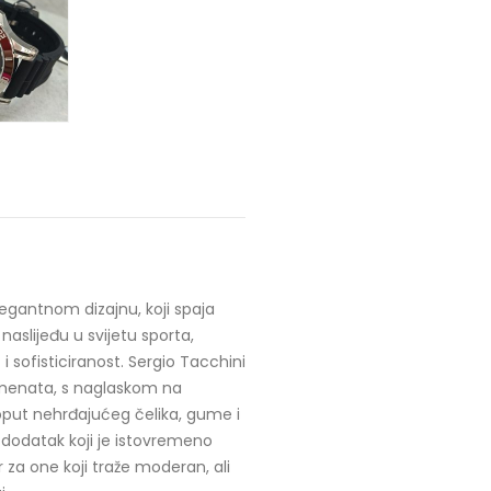
egantnom dizajnu, koji spaja
slijeđu u svijetu sporta,
 sofisticiranost. Sergio Tacchini
lemenata, s naglaskom na
oput nehrđajućeg čelika, gume i
i dodatak koji je istovremeno
or za one koji traže moderan, ali