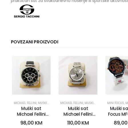
praktičan sat za svakodnevno nošenje ili sportske aktivnost
POVEZANI PROIZVODI
MICHAEL FELLINI
,
MUŠKI SATOVI
MICHAEL FELLINI
,
MUŠKI SATOVI
MINI FOCUS
,
MU
Muški sat
Muški sat
Muški sa
Michael Fellini
Michael Fellini
Focus M
2237 (11384 -3)
2238 (11381-4)
(9199 
98,00
KM
110,00
KM
89,0