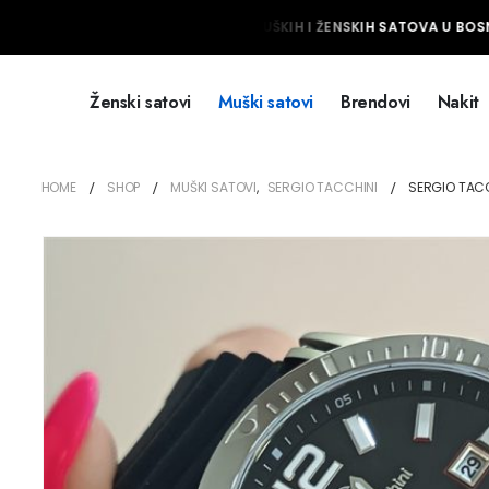
NAJVEĆI IZBOR MUŠKIH I ŽENSKIH SATOVA U BOSNI
Ženski satovi
Muški satovi
Brendovi
Nakit
HOME
SHOP
MUŠKI SATOVI
,
SERGIO TACCHINI
SERGIO TACCH