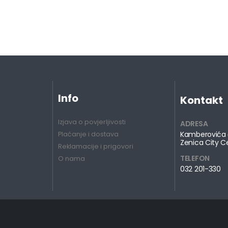
Info
Kontakt
Izjava o povjerljivosti
ADRESA
Kamberovića 
Plaćanje i dostava
Zenica City C
Reklamacije i prigovori
TELEFON
O nama
032 201-330