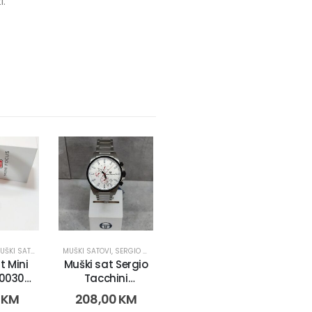
i.
ŠKI SATOVI
MUŠKI SATOVI
,
SERGIO TACCHINI
t Mini
Muški sat Sergio
F0030G
Tacchini
-1)
ST.8.117.05 (1418)
0
KM
208,00
KM