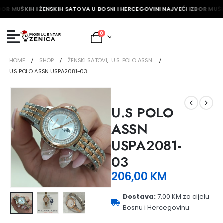
BOR MUŠKIH I ŽENSKIH SATOVA U BOSNI I HERCEGOVINI NAJVEĆI IZBOR MUŠK
0
HOME
SHOP
ŽENSKI SATOVI
,
U.S. POLO ASSN.
U.S POLO ASSN USPA2081-03
U.S POLO
ASSN
USPA2081-
03
206,00
KM
Dostava:
7,00 KM za cijelu
Bosnu i Hercegovinu