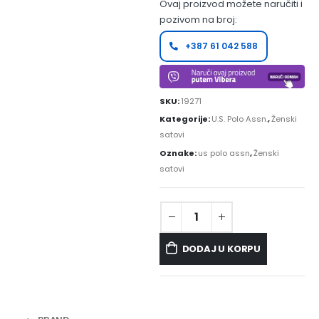
Ovaj proizvod možete naručiti i
pozivom na broj:
+387 61 042 588
SKU:
19271
Kategorije:
U.S. Polo Assn.
,
Ženski
satovi
Oznake:
us polo assn
,
Ženski
satovi
DODAJ U KORPU