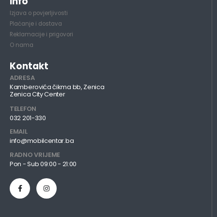
Info
Izjava o povjerljivosti
Plaćanje i dostava
Reklamacije i prigovori
O nama
Kontakt
ADRESA
Kamberovića čikma bb, Zenica
Zenica City Center
TELEFON
032 201-330
EMAIL
info@mobilcentar.ba
RADNO VRIJEME
Pon - Sub 09:00 - 21:00