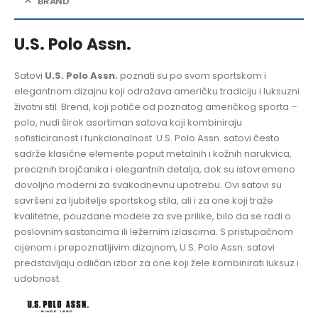
BRAND
U.S. Polo Assn.
Satovi
U.S. Polo Assn.
poznati su po svom sportskom i
elegantnom dizajnu koji odražava američku tradiciju i luksuzni
životni stil. Brend, koji potiče od poznatog američkog sporta –
polo, nudi širok asortiman satova koji kombiniraju
sofisticiranost i funkcionalnost. U.S. Polo Assn. satovi često
sadrže klasične elemente poput metalnih i kožnih narukvica,
preciznih brojčanika i elegantnih detalja, dok su istovremeno
dovoljno moderni za svakodnevnu upotrebu. Ovi satovi su
savršeni za ljubitelje sportskog stila, ali i za one koji traže
kvalitetne, pouzdane modele za sve prilike, bilo da se radi o
poslovnim sastancima ili ležernim izlascima. S pristupačnom
cijenom i prepoznatljivim dizajnom, U.S. Polo Assn. satovi
predstavljaju odličan izbor za one koji žele kombinirati luksuz i
udobnost.