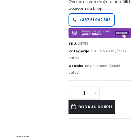
Ovaj proizvod možete naručiti i
pozivom na broj:
+387 61 042 588
SKU:
24765
Kategorije:
U.S. Polo Assn.
,
Ženski
satovi
Oznake:
us polo assn
,
Ženski
satovi
DODAJ U KORPU