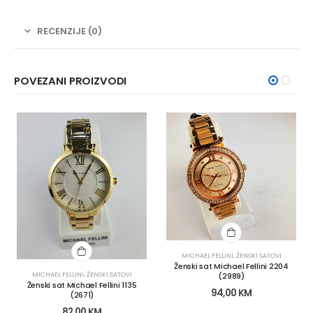
RECENZIJE (0)
POVEZANI PROIZVODI
MICHAEL FELLINI
,
ŽENSKI SATOVI
Ženski sat Michael Fellini 2204
MICHAEL FELLINI
,
ŽENSKI SATOVI
(2989)
Ženski sat Michael Fellini 1135
94,00
KM
(2671)
82,00
KM