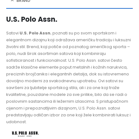
BRAND
U.S. Polo Assn.
Satovi
U.S. Polo Assn.
poznati su po svom sportskom i
elegantnom dizajnu koji odražava američku tradiciju i luksuzni
životni stil. Brend, koji potiče od poznatog američkog sporta –
polo, nudi širok asortiman satova koji kombiniraju
sofisticiranost i funkcionalnost. U.S. Polo Assn. satovi često
sadrže klasične elemente poput metalnih i kožnih narukvica,
preciznih brojčanika i elegantnih detalja, dok su istovremeno
dovoljno moderni za svakodnevnu upotrebu. Ovi satovi su
savršeni za ljubitelje sportskog stila, ali i za one koji traže
kvalitetne, pouzdane modele za sve prilike, bilo da se radi o
poslovnim sastancima ili ležernim izlascima. S pristupačnom
cijenom i prepoznatljivim dizajnom, U.S. Polo Assn. satovi
predstavljaju odličan izbor za one koji žele kombinirati luksuz i
udobnost.