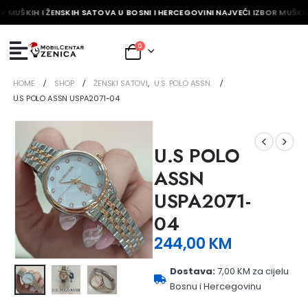
R MUŠKIH I ŽENSKIH SATOVA U BOSNI I HERCEGOVINI NAJVEĆI IZBOR MUŠKIH
0
HOME
SHOP
ŽENSKI SATOVI
,
U.S. POLO ASSN.
U.S POLO ASSN USPA2071-04
U.S POLO
ASSN
USPA2071-
04
244,00
KM
Dostava:
7,00 KM za cijelu
Bosnu i Hercegovinu