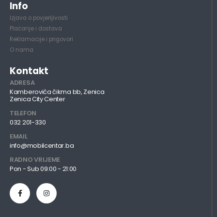
Info
Izjava o povjerljivosti
Plaćanje i dostava
Reklamacije i prigovori
O nama
Kontakt
ADRESA
Kamberovića čikma bb, Zenica
Zenica City Center
TELEFON
032 201-330
EMAIL
info@mobilcentar.ba
RADNO VRIJEME
Pon - Sub 09:00 - 21:00