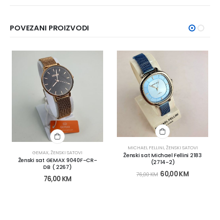
POVEZANI PROIZVODI
MICHAEL FELLINI
,
ŽENSKI SATOVI
GEMAX
,
ŽENSKI SATOVI
Ženski sat Michael Fellini 2183
Ženski sat GEMAX 9040F-CR-
(2714-2)
DB ( 2267)
60,00
KM
76,00
KM
76,00
KM