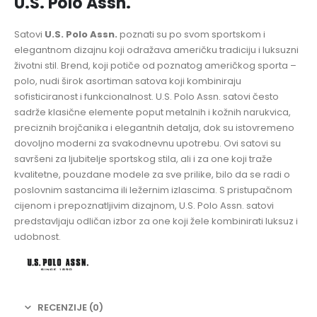
U.S. Polo Assn.
Satovi
U.S. Polo Assn.
poznati su po svom sportskom i
elegantnom dizajnu koji odražava američku tradiciju i luksuzni
životni stil. Brend, koji potiče od poznatog američkog sporta –
polo, nudi širok asortiman satova koji kombiniraju
sofisticiranost i funkcionalnost. U.S. Polo Assn. satovi često
sadrže klasične elemente poput metalnih i kožnih narukvica,
preciznih brojčanika i elegantnih detalja, dok su istovremeno
dovoljno moderni za svakodnevnu upotrebu. Ovi satovi su
savršeni za ljubitelje sportskog stila, ali i za one koji traže
kvalitetne, pouzdane modele za sve prilike, bilo da se radi o
poslovnim sastancima ili ležernim izlascima. S pristupačnom
cijenom i prepoznatljivim dizajnom, U.S. Polo Assn. satovi
predstavljaju odličan izbor za one koji žele kombinirati luksuz i
udobnost.
RECENZIJE (0)