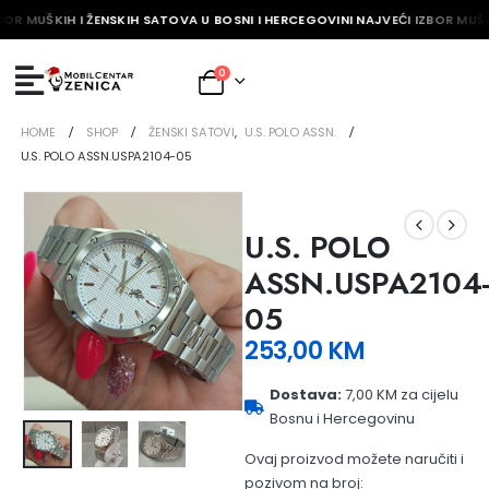
BOR MUŠKIH I ŽENSKIH SATOVA U BOSNI I HERCEGOVINI NAJVEĆI IZBOR MUŠK
0
HOME
SHOP
ŽENSKI SATOVI
,
U.S. POLO ASSN.
U.S. POLO ASSN.USPA2104-05
U.S. POLO
ASSN.USPA2104
05
253,00
KM
Dostava:
7,00 KM za cijelu
Bosnu i Hercegovinu
Ovaj proizvod možete naručiti i
pozivom na broj: