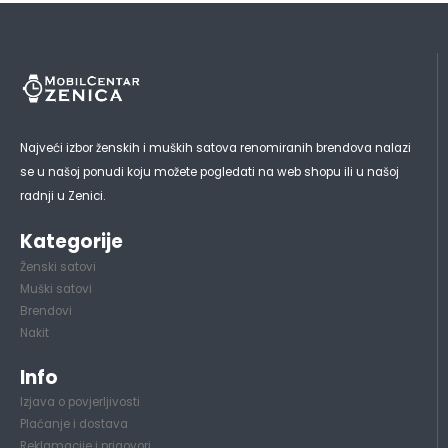
Najveći izbor ženskih i muških satova renomiranih brendova nalazi
se u našoj ponudi koju možete pogledati na web shopu ili u našoj
radnji u Zenici.
Kategorije
Ženski satovi
Muški satovi
Brendovi
Nakit
Info
Izjava o povjerljivosti
Plaćanje i dostava
Reklamacije i prigovori