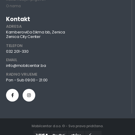
O nama
Kontakt
ADRESA
Kamberovića čikma bb, Zenica
Zenica City Center
TELEFON
032 201-330
EMAIL
info@mobilcentar.ba
RADNO VRIJEME
Pon - Sub 09:00 - 21:00
Mobilcentar d.o.o. © - Sva prava pridržana.