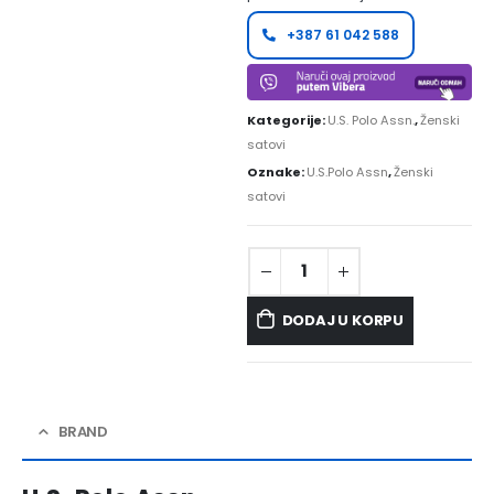
+387 61 042 588
Kategorije:
U.S. Polo Assn.
,
Ženski
satovi
Oznake:
U.S.Polo Assn
,
Ženski
satovi
DODAJ U KORPU
BRAND