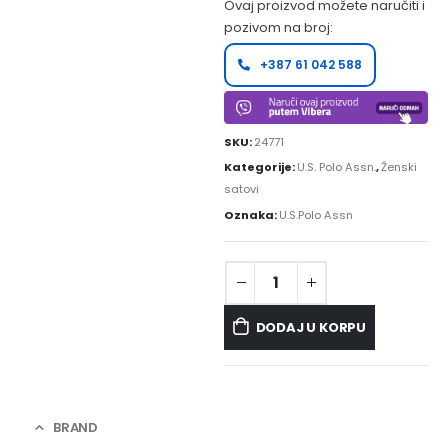
Ovaj proizvod možete naručiti i
pozivom na broj:
+387 61 042 588
SKU:
24771
Kategorije:
U.S. Polo Assn.
,
Ženski
satovi
Oznaka:
U.S.Polo Assn
DODAJ U KORPU
BRAND