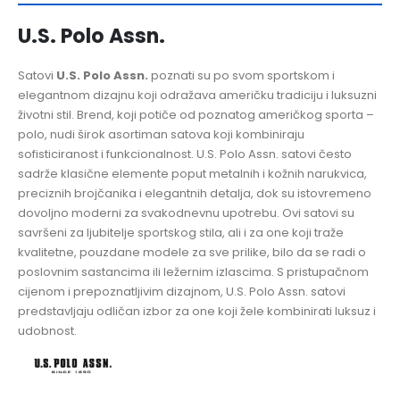
U.S. Polo Assn.
Satovi
U.S. Polo Assn.
poznati su po svom sportskom i
elegantnom dizajnu koji odražava američku tradiciju i luksuzni
životni stil. Brend, koji potiče od poznatog američkog sporta –
polo, nudi širok asortiman satova koji kombiniraju
sofisticiranost i funkcionalnost. U.S. Polo Assn. satovi često
sadrže klasične elemente poput metalnih i kožnih narukvica,
preciznih brojčanika i elegantnih detalja, dok su istovremeno
dovoljno moderni za svakodnevnu upotrebu. Ovi satovi su
savršeni za ljubitelje sportskog stila, ali i za one koji traže
kvalitetne, pouzdane modele za sve prilike, bilo da se radi o
poslovnim sastancima ili ležernim izlascima. S pristupačnom
cijenom i prepoznatljivim dizajnom, U.S. Polo Assn. satovi
predstavljaju odličan izbor za one koji žele kombinirati luksuz i
udobnost.