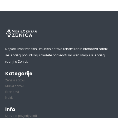
Najveći izbor ženskih i muških satova renomiranih brendova nalazi
se u našoj ponudi koju možete pogledati na web shopu ili u našoj
radnji u Zenici.
Kategorije
Ženski satovi
Muški satovi
Brendovi
Nakit
Info
Izjava o povjerljivosti