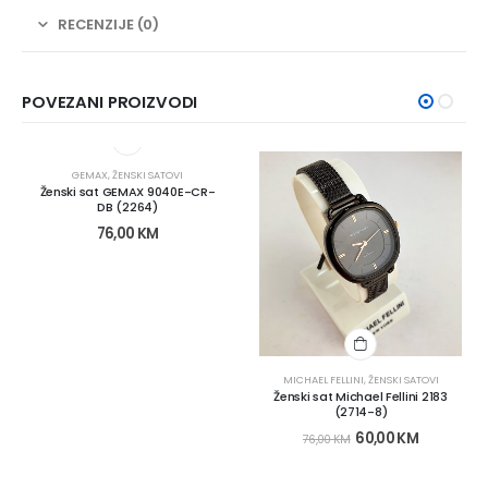
RECENZIJE (0)
POVEZANI PROIZVODI
GEMAX
,
ŽENSKI SATOVI
Ženski sat GEMAX 9040E-CR-
DB (2264)
76,00
KM
MICHAEL FELLINI
,
ŽENSKI SATOVI
Ženski sat Michael Fellini 2183
(2714-8)
60,00
KM
76,00
KM