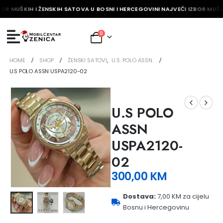
OR MUŠKIH I ŽENSKIH SATOVA U BOSNI I HERCEGOVINI NAJVEĆI IZBOR MUŠKI
0
HOME
SHOP
ŽENSKI SATOVI
,
U.S. POLO ASSN.
U.S POLO ASSN USPA2120-02
U.S POLO
ASSN
USPA2120-
02
300,00
KM
Dostava:
7,00 KM za cijelu
Bosnu i Hercegovinu