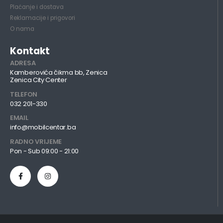
Plaćanje i dostava
Reklamacije i prigovori
O nama
Kontakt
ADRESA
Kamberovića čikma bb, Zenica
Zenica City Center
TELEFON
032 201-330
EMAIL
info@mobilcentar.ba
RADNO VRIJEME
Pon - Sub 09:00 - 21:00