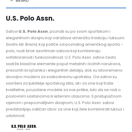
BRAND
U.S. Polo Assn.
Satovi
U.S. Polo Assn.
poznati su po svom sportskom i
elegantnom dizajnu koji odražava američku tradiciju i luksuzni
životni stil. Brend, koji potiče od poznatog američkog sporta –
polo, nudi širok asortiman satova koji kombiniraju
sofisticiranost i funkcionalnost. U.S. Polo Assn. satovi često
sadrže klasične elemente poput metalnih i kožnih narukvica,
preciznih brojčanika i elegantnih detalja, dok su istovremeno
dovoljno moderni za svakodnevnu upotrebu. Ovi satovi su
savršeni za ljubitelje sportskog stila, ali i za one koji traže
kvalitetne, pouzdane modele za sve prilike, bilo da se radi o
poslovnim sastancima ili ležernim izlascima. S pristupačnom
cijenom i prepoznatljivim dizajnom, U.S. Polo Assn. satovi
predstavljaju odličan izbor za one koji žele kombinirati luksuz i
udobnost.