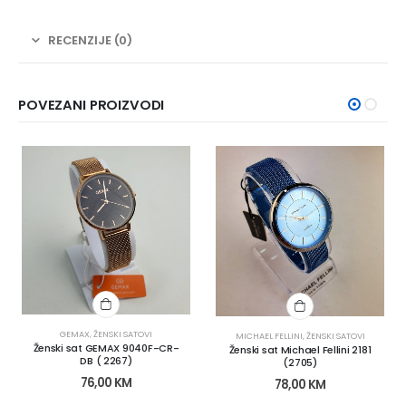
RECENZIJE (0)
POVEZANI PROIZVODI
GEMAX
,
ŽENSKI SATOVI
MICHAEL FELLINI
,
ŽENSKI SATOVI
Ženski sat GEMAX 9040F-CR-
Ženski sat Michael Fellini 2181
DB ( 2267)
(2705)
76,00
KM
78,00
KM