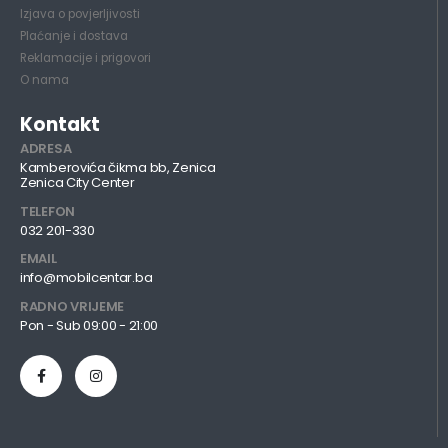
Izjava o povjerljivosti
Plaćanje i dostava
Reklamacije i prigovori
O nama
Kontakt
ADRESA
Kamberovića čikma bb, Zenica
Zenica City Center
TELEFON
032 201-330
EMAIL
info@mobilcentar.ba
RADNO VRIJEME
Pon - Sub 09:00 - 21:00