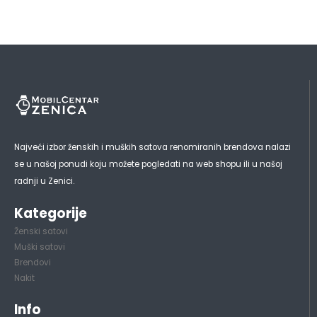
Najveći izbor ženskih i muških satova renomiranih brendova nalazi
se u našoj ponudi koju možete pogledati na web shopu ili u našoj
radnji u Zenici.
Kategorije
Ženski satovi
Muški satovi
Brendovi
Nakit
Info