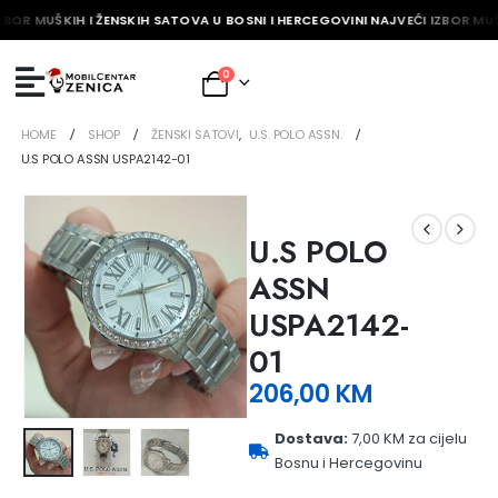
ZBOR MUŠKIH I ŽENSKIH SATOVA U BOSNI I HERCEGOVINI NAJVEĆI IZBOR MUŠ
0
HOME
SHOP
ŽENSKI SATOVI
,
U.S. POLO ASSN.
U.S POLO ASSN USPA2142-01
U.S POLO
ASSN
USPA2142-
01
206,00
KM
Dostava:
7,00 KM za cijelu
Bosnu i Hercegovinu