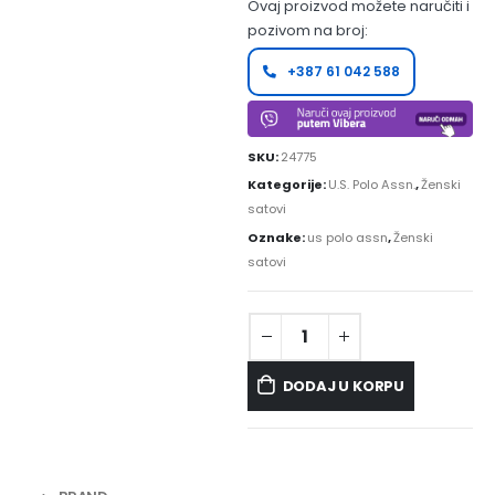
Ovaj proizvod možete naručiti i
pozivom na broj:
+387 61 042 588
SKU:
24775
Kategorije:
U.S. Polo Assn.
,
Ženski
satovi
Oznake:
us polo assn
,
Ženski
satovi
DODAJ U KORPU