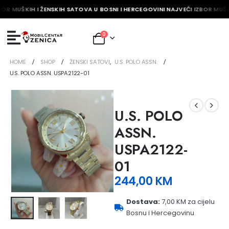
BOR MUŠKIH I ŽENSKIH SATOVA U BOSNI I HERCEGOVINI NAJVEĆI IZBOR MUŠK
0
HOME
SHOP
ŽENSKI SATOVI
,
U.S. POLO ASSN.
U.S. POLO ASSN. USPA2122-01
U.S. POLO
ASSN.
USPA2122-
01
244,00
KM
Dostava:
7,00 KM za cijelu
Bosnu i Hercegovinu