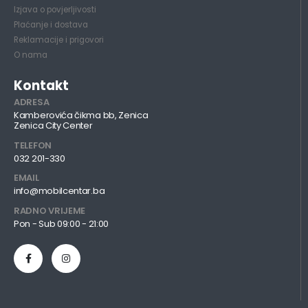
Izjava o povjerljivosti
Plaćanje i dostava
Reklamacije i prigovori
O nama
Kontakt
ADRESA
Kamberovića čikma bb, Zenica
Zenica City Center
TELEFON
032 201-330
EMAIL
info@mobilcentar.ba
RADNO VRIJEME
Pon - Sub 09:00 - 21:00