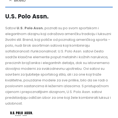
BRAND
U.S. Polo Assn.
Satovi
U.S. Polo Assn.
poznati su po svom sportskom i
elegantnom dizajnu koji odražava američku tradiciju i luksuzni
životni stil. Brend, koji potiče od poznatog američkog sporta –
polo, nudi širok asortiman satova koji kombiniraju
sofisticiranost i funkcionalnost. U.S. Polo Assn. satovi često
sadrže klasične elemente poput metalnih i kožnih narukvica,
preciznih brojčanika i elegantnih detalja, dok su istovremeno
dovoljno moderni za svakodnevnu upotrebu. Ovi satovi su
savršeni za ljubitelje sportskog stila, ali i za one koji traže
kvalitetne, pouzdane modele za sve prilike, bilo da se radi o
poslovnim sastancima ili ležernim izlascima. S pristupačnom
cijenom i prepoznatljivim dizajnom, U.S. Polo Assn. satovi
predstavljaju odličan izbor za one koji žele kombinirati luksuz i
udobnost.