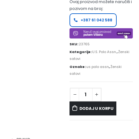
Ovaj proizvod možete naručiti i
pozivom na broj:
+387 61 042 588
SKU:
23765
Kategorije:
U.S. Polo Assn.
,
Ženski
satovi
Oznake:
us polo assn
,
Ženski
satovi
DODAJ U KORPU