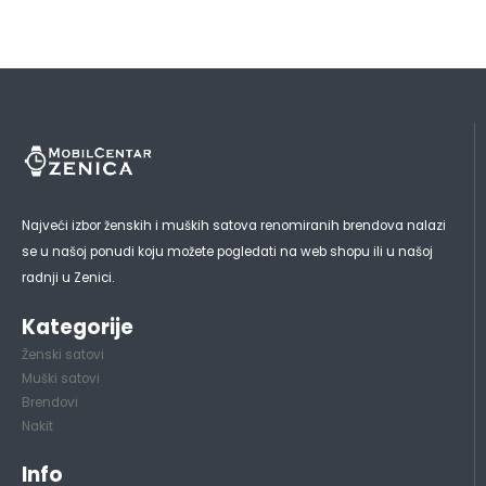
Najveći izbor ženskih i muških satova renomiranih brendova nalazi
se u našoj ponudi koju možete pogledati na web shopu ili u našoj
radnji u Zenici.
Kategorije
Ženski satovi
Muški satovi
Brendovi
Nakit
Info