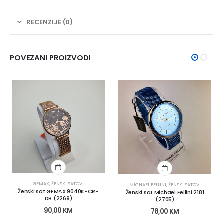
RECENZIJE (0)
POVEZANI PROIZVODI
GEMAX
,
ŽENSKI SATOVI
MICHAEL FELLINI
,
ŽENSKI SATOVI
Ženski sat GEMAX 9040K-CR-
Ženski sat Michael Fellini 2181
DB (2269)
(2705)
90,00
KM
78,00
KM