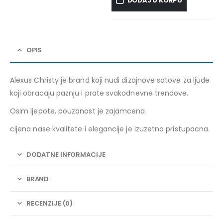
DODAJ U KORPU
OPIS
Alexus Christy je brand koji nudi dizajnove satove za ljude
koji obracaju paznju i prate svakodnevne trendove.
Osim ljepote, pouzanost je zajamcena.
cijena nase kvalitete i elegancije je izuzetno pristupacna.
DODATNE INFORMACIJE
BRAND
RECENZIJE (0)