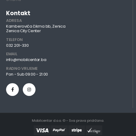
Kontakt
ADRESA
Kamberovića čikma bb, Zenica
Zenica City Center
TELEFON
032 201-330
EMAIL
info@mobilcentar.ba
RADNO VRIJEME
Pon - Sub 09:00 - 21:00
Mobilcentar d.o.o. © - Sva prava pridržana.