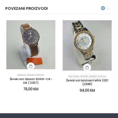
POVEZANI PROIZVODI
GEMAX
,
ŽENSKI SATOVI
MICHAEL FELLINI
,
ŽENSKI SATOVI
Ženski sat GEMAX 9040F-CR-
Ženski sat Michael Fellini 2201
DB ( 2267)
(2988)
76,00
KM
94,00
KM