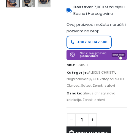
Dostava:
7,00 KM za cijelu
Bosnu i Hercegovinu
Ovaj proizvod možete naručiti i
pozivom na broj:
+387 61 042 588
SKU:
15685-1
Kategorije:
ALEXUS CHRISTY
,
Najprodavaniji
,
OLX kategorije
,
OLX
Obnova
,
Satovi
,
Ženski satovi
Oznake:
alexus christy
,
nova
kolekcija
,
Ženski satovi