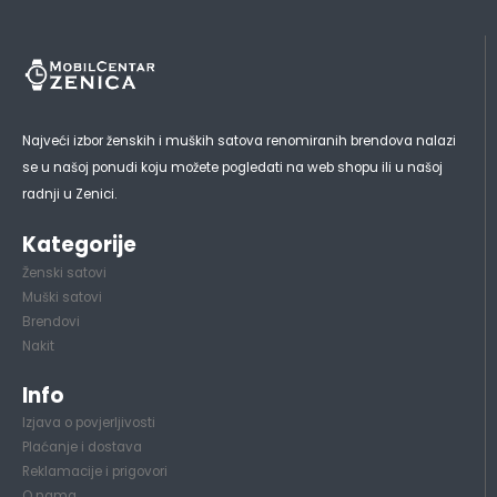
Najveći izbor ženskih i muških satova renomiranih brendova nalazi
se u našoj ponudi koju možete pogledati na web shopu ili u našoj
radnji u Zenici.
Kategorije
Ženski satovi
Muški satovi
Brendovi
Nakit
Info
Izjava o povjerljivosti
Plaćanje i dostava
Reklamacije i prigovori
O nama