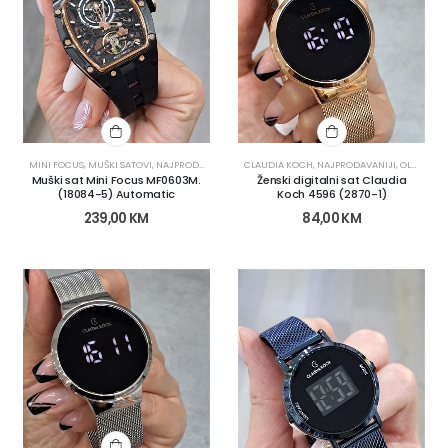
MINI FOCUS
,
MUŠKI SATOVI
,
NAJPRODAVANIJI
,
SATOVI
CLAUDIA KOCH
,
NAJPRODAVANIJI
,
OLX KATEGORIJE
Muški sat Mini Focus MF0603M.
Ženski digitalni sat Claudia
(18084-5) Automatic
Koch 4596 (2870-1)
239,00
KM
84,00
KM