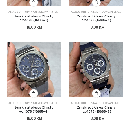
ALEXUS CHRISTY
,
NAJPRODAVANIJI
,
OLX KATEGORIJE
ALEXUS CHRISTY
,
OLX OBNOVA
,
NAJPRODAVANIJI
,
SATOVI
,
ŽENSKI SATOVI
,
OLX KATEGORIJE
Ženski sat Alexus Christy
Ženski sat Alexus Christy
AC4075 (15685-1)
AC4075 (15685-3)
118,00
KM
118,00
KM
ALEXUS CHRISTY
,
NAJPRODAVANIJI
,
OLX KATEGORIJE
ALEXUS CHRISTY
,
OLX OBNOVA
,
NAJPRODAVANIJI
,
SATOVI
,
ŽENSKI SATOVI
,
OLX KATEGORIJE
Ženski sat Alexus Christy
Ženski sat Alexus Christy
AC4075 (15685-4)
AC4075 (15685-5)
118,00
KM
118,00
KM