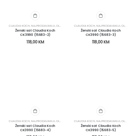
CLAUDIA KOCH
,
NAJPRODAVANIJI
,
OLX KATEGORIJE
CLAUDIA KOCH
,
OLX OBNOVA
,
NAJPRODAVANIJI
,
SATOVI
,
ŽENSKI SATOVI
,
OLX KATEGORIJE
Ženski sat Claudia Koch
Ženski sat Claudia Koch
CK3990 (15683-2)
CK3990 (15683-3)
118,00
KM
118,00
KM
CLAUDIA KOCH
,
NAJPRODAVANIJI
,
OLX KATEGORIJE
CLAUDIA KOCH
,
OLX OBNOVA
,
NAJPRODAVANIJI
,
SATOVI
,
ŽENSKI SATOVI
,
OLX KATEGORIJE
Ženski sat Claudia Koch
Ženski sat Claudia Koch
CK3990 (15683-4)
CK3990 (15683-5)