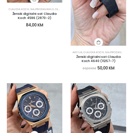
CLAUDIA KOCH
,
NAJPRODAVANIJI
,
OLX KATEGORIJE
,
OLX OBNOVA
,
SATOVI
,
ŽENSKI SATOVI
Ženski digitalni sat Claudia
Koch 4596 (2870-2)
84,00
KM
AKCIJA
,
CLAUDIA KOCH
,
NAJPRODAVANIJI
,
O
Ženski digitalni sat Claudia
Koch 4640 (11257-7)
50,00
KM
69,00
KM