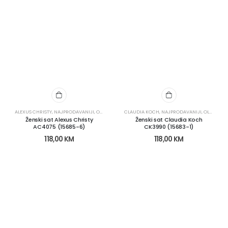
ALEXUS CHRISTY
,
NAJPRODAVANIJI
,
OLX KATEGORIJE
CLAUDIA KOCH
,
OLX OBNOVA
,
NAJPRODAVANIJI
,
SATOVI
,
ŽENSKI SATOVI
,
OLX KATEGORIJE
Ženski sat Alexus Christy
Ženski sat Claudia Koch
AC4075 (15685-6)
CK3990 (15683-1)
118,00
KM
118,00
KM