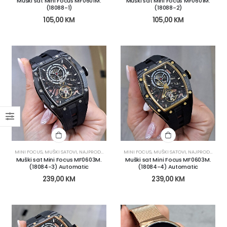
Muški sat Mini Focus MF0601M.
Muški sat Mini Focus MF0601M.
(18088-1)
(18088-2)
105,00
KM
105,00
KM
MINI FOCUS
,
MUŠKI SATOVI
,
NAJPRODAVANIJI
,
SATOVI
MINI FOCUS
,
MUŠKI SATOVI
,
NAJPRODAVANIJI
Muški sat Mini Focus MF0603M.
Muški sat Mini Focus MF0603M.
(18084-3) Automatic
(18084-4) Automatic
239,00
KM
239,00
KM