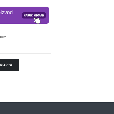
atovi
i
 KORPU