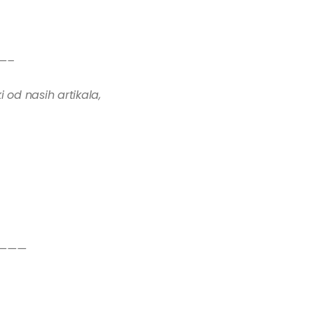
—–
i od nasih artikala,
———