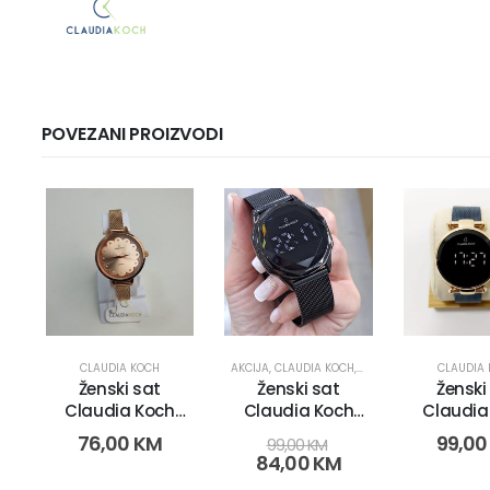
POVEZANI PROIZVODI
CLAUDIA KOCH
AKCIJA
,
CLAUDIA KOCH
,
OLX KATEGORIJE
CLAUDIA
,
OLX O
Ženski sat
Ženski sat
Ženski
Claudia Koch
Claudia Koch
Claudia
CK4563 (2782)
CK4523 (11565-
CK4534 (
76,00
KM
99,0
99,00
KM
1)
3)
84,00
KM