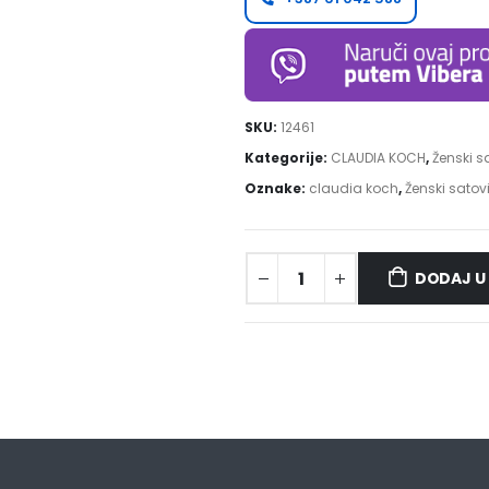
SKU:
12461
Kategorije:
CLAUDIA KOCH
,
Ženski s
Oznake:
claudia koch
,
Ženski satov
DODAJ U