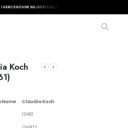
I HERCEGOVINI NAJVEĆI IZBOR MUŠKIH I ŽENSKIH SATOVA U BOSNI I 
dia Koch
61)
on Name
Claudia Koch
12461
Quartz