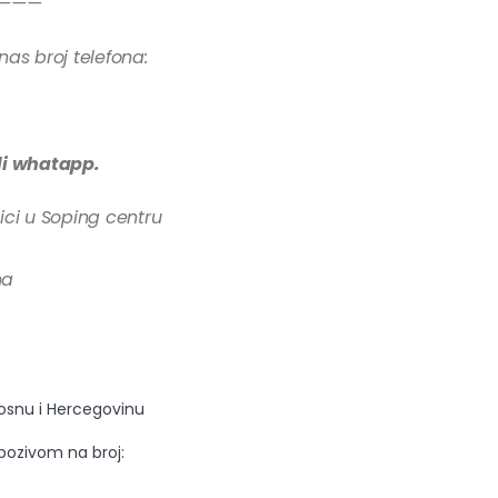
———
nas broj telefona:
ili whatapp.
ici u Soping centru
na
Bosnu i Hercegovinu
 pozivom na broj: