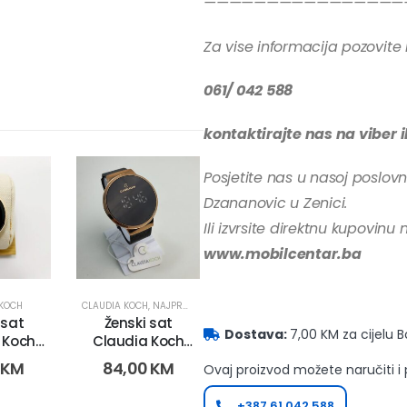
————————————————
Za vise informacija pozovite 
061/ 042 588
kontaktirajte nas na viber 
Posjetite nas u nasoj poslovn
Dzananovic u Zenici.
Ili izvrsite direktnu kupovinu 
www.mobilcentar.ba
 KOCH
BNOVA
,
SATOVI
,
ŽENSKI SATOVI
CLAUDIA KOCH
,
NAJPRODAVANIJI
 sat
Ženski sat
Dostava:
7,00 KM za cijelu 
 Koch
Claudia Koch
11259-
CK4596 (2870-
0
KM
84,00
KM
Ovaj proizvod možete naručiti i
3)
+387 61 042 588