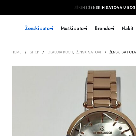
NAJVEĆI IZBOR MUŠKIH I ŽENSKIH SATOVA U BOSNI
Ženski satovi
Muški satovi
Brendovi
Nakit
HOME
SHOP
CLAUDIA KOCH
,
ŽENSKI SATOVI
ŽENSKI SAT CL