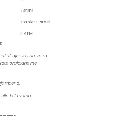
33mm
stainless-steel
3 ATM
s:
udi dizajnove satove za
 prate svakodnevne
zajamcena.
cije je izuzetno
————-