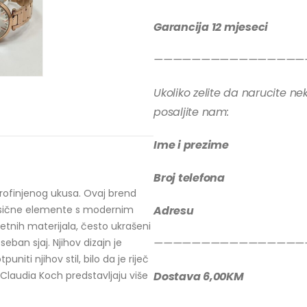
Garancija 12 mjeseci
————————————————
Ukoliko zelite da narucite nek
posaljite nam:
Ime i prezime
Broj telefona
profinjenog ukusa. Ovaj brend
lasične elemente s modernim
Adresu
etnih materijala, često ukrašeni
eban sjaj. Njihov dizajn je
————————————————
niti njihov stil, bilo da je riječ
Claudia Koch predstavljaju više
Dostava 6,00KM
.