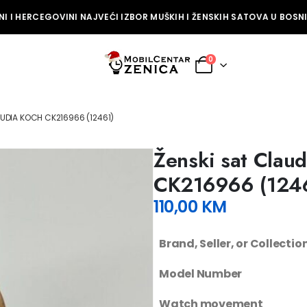
 I HERCEGOVINI NAJVEĆI IZBOR MUŠKIH I ŽENSKIH SATOVA U BOSNI 
0
AUDIA KOCH CK216966 (12461)
Ženski sat Clau
CK216966 (124
110,00
KM
Brand, Seller, or Collecti
Model Number
Watch movement