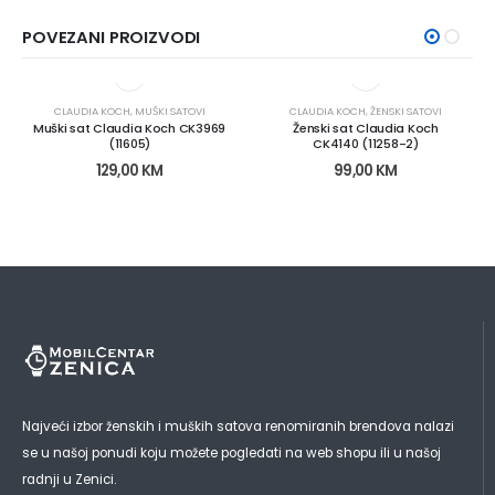
POVEZANI PROIZVODI
CLAUDIA KOCH
,
MUŠKI SATOVI
CLAUDIA KOCH
,
ŽENSKI SATOVI
Muški sat Claudia Koch CK3969
Ženski sat Claudia Koch
(11605)
CK4140 (11258-2)
129,00
KM
99,00
KM
Najveći izbor ženskih i muških satova renomiranih brendova nalazi
se u našoj ponudi koju možete pogledati na web shopu ili u našoj
radnji u Zenici.