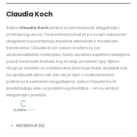
Claudia Koch
Satovi
Claudia Koch
simbol su ženstvenosti, elegancije i
profinjenog ukusa. Ovaj brend poznat je po svojim luksuznim
dizajnima koji kombinuju klasične elemente s modernim
trendovima. Claudia Koch satovi izrađeni su od
visokokvalitetnih materijala, često ukrašeni suptilnim detaljima
poput Swarovski kristala, koji im daju poseban sjaj. Njihov
dizajn je savršen za sofisticirane žene koje traže dodatak koji
će upotpuniti njihov stil, bilo da je riječ o svakodnevnim
prilikama ili svečanim događajima. Satovi Claudia Koch
predstavljaju više od praktičnog dodatka – oni su simbol
elegancije i prestiža.
RECENZIJE (0)