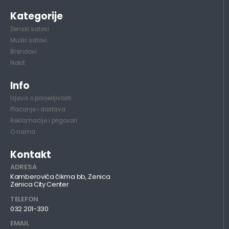
Kategorije
Ženski satovi
Muški satovi
Brendovi
Nakit
Info
Izjava o povjerljivosti
Plaćanje i dostava
Reklamacije i prigovori
O nama
Kontakt
ADRESA
Kamberovića čikma bb, Zenica
Zenica City Center
TELEFON
032 201-330
EMAIL