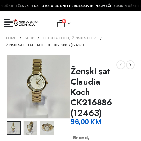
MUŠKIH I ŽENSKIH SATOVA U BOSNI I HERCEGOVINI NAJVEĆI IZBOR MUŠKIH I
0
HOME
SHOP
CLAUDIA KOCH
,
ŽENSKI SATOVI
ŽENSKI SAT CLAUDIA KOCH CK216886 (12463)
Ženski sat
Claudia
Koch
CK216886
(12463)
96,00
KM
Brand,