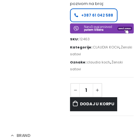
pozivom na broj:
+387 61 042 588
SKU:
12463
Kategorije:
CLAUDIA KOCH
,
Ženski
satovi
Oznake:
claudia koch
,
Ženski
satovi
DODAJ U KORPU
BRAND