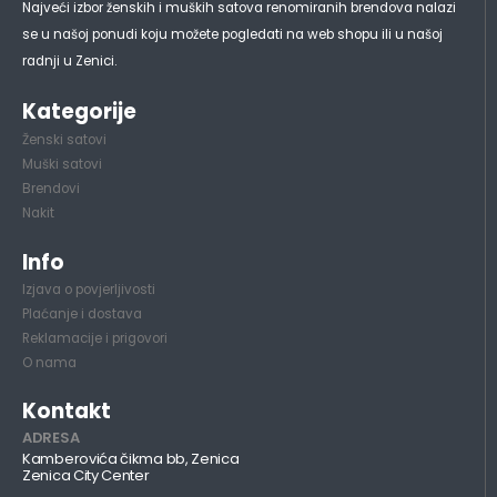
Najveći izbor ženskih i muških satova renomiranih brendova nalazi
se u našoj ponudi koju možete pogledati na web shopu ili u našoj
radnji u Zenici.
Kategorije
Ženski satovi
Muški satovi
Brendovi
Nakit
Info
Izjava o povjerljivosti
Plaćanje i dostava
Reklamacije i prigovori
O nama
Kontakt
ADRESA
Kamberovića čikma bb, Zenica
Zenica City Center