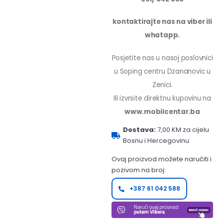
kontaktirajte nas na viber ili
whatapp.
Posjetite nas u nasoj poslovnici
u Soping centru Dzananovic u
Zenici.
Ili izvrsite direktnu kupovinu na
www.mobilcentar.ba
Dostava:
7,00 KM za cijelu
Bosnu i Hercegovinu
Ovaj proizvod možete naručiti i
pozivom na broj:
+387 61 042 588