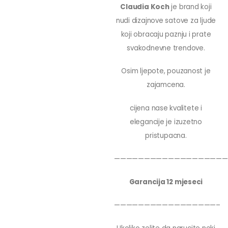
Claudia Koch
je brand koji
nudi dizajnove satove za ljude
koji obracaju paznju i prate
svakodnevne trendove.
Osim ljepote, pouzanost je
zajamcena.
cijena nase kvalitete i
elegancije je izuzetno
pristupacna.
———————————————————
Garancija 12 mjeseci
—————————————————–