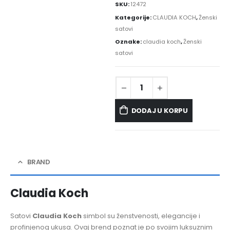
SKU:
12472
Kategorije:
CLAUDIA KOCH
,
Ženski
satovi
Oznake:
claudia koch
,
Ženski
satovi
DODAJ U KORPU
BRAND
Claudia Koch
Satovi
Claudia Koch
simbol su ženstvenosti, elegancije i
profinjenog ukusa. Ovaj brend poznat je po svojim luksuznim