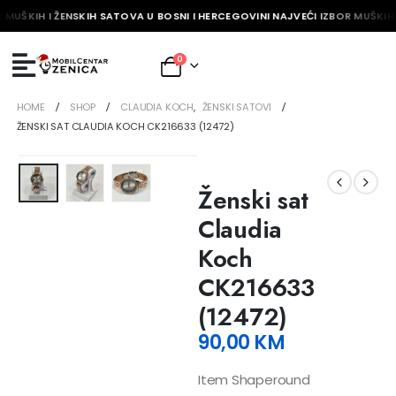
 MUŠKIH I ŽENSKIH SATOVA U BOSNI I HERCEGOVINI NAJVEĆI IZBOR MUŠKIH 
0
HOME
SHOP
CLAUDIA KOCH
,
ŽENSKI SATOVI
ŽENSKI SAT CLAUDIA KOCH CK216633 (12472)
Ženski sat
Claudia
Koch
CK216633
(12472)
90,00
KM
Item Shaperound