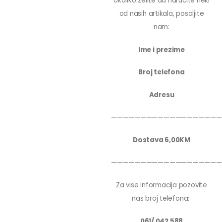
Ukoliko zelite da narucite neki
od nasih artikala, posaljite
nam:
Ime i prezime
Broj telefona
Adresu
———————————————————
Dostava 6,00KM
———————————————————
Za vise informacija pozovite
nas broj telefona:
061/ 042 588