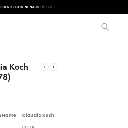
 HERCEGOVINI NAJVEĆI IZBOR MUŠKIH I ŽENSKIH SATOVA U BOSNI I 
dia Koch
78)
on Name
Claudia Koch
12478