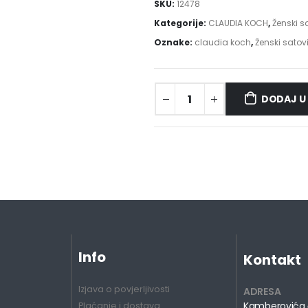
SKU:
12478
Kategorije:
CLAUDIA KOCH
,
Ženski s
Oznake:
claudia koch
,
Ženski satov
DODAJ U
Info
Kontakt
Izjava o povjerljivosti
ADRESA
Kamberovića 
Plaćanje i dostava