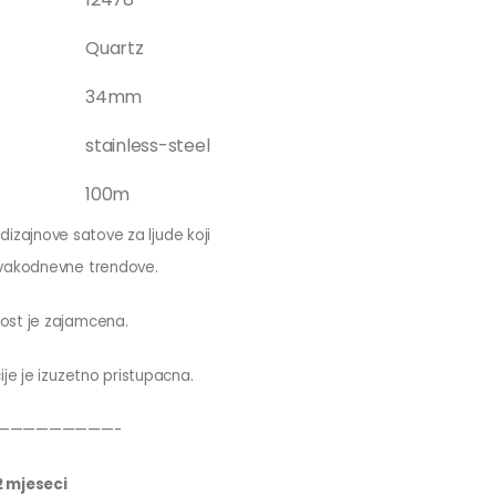
Quartz
34mm
stainless-steel
100m
 dizajnove satove za ljude koji
svakodnevne trendove.
ost je zajamcena.
ije je izuzetno pristupacna.
—————————-
2 mjeseci