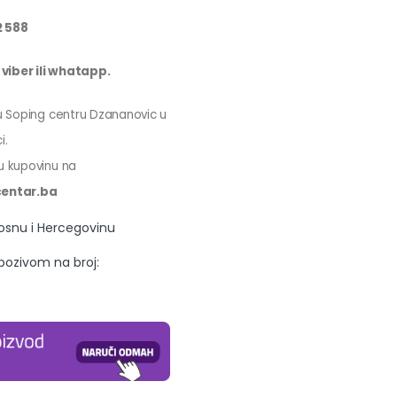
2 588
viber ili whatapp.
 u Soping centru Dzananovic u
i.
tnu kupovinu na
entar.ba
Bosnu i Hercegovinu
 pozivom na broj: