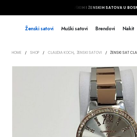
NAJVEĆI IZBOR MUŠKIH I ŽENSKIH SATOVA U BOSNI
Ženski satovi
Muški satovi
Brendovi
Nakit
HOME
SHOP
CLAUDIA KOCH
,
ŽENSKI SATOVI
ŽENSKI SAT CL