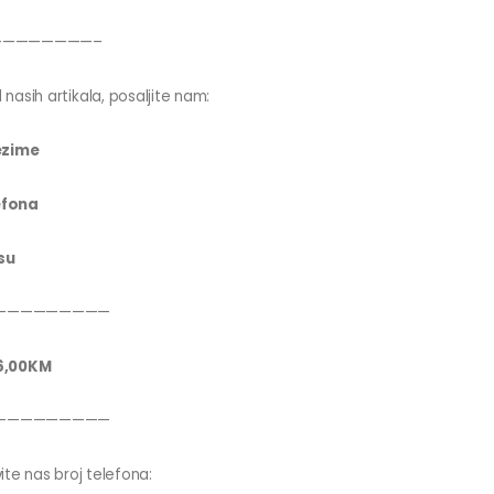
————————–
 nasih artikala, posaljite nam:
ezime
efona
su
—————————
6,00KM
—————————
ite nas broj telefona: