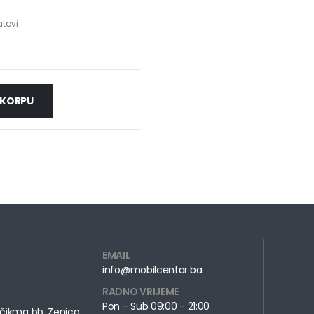
atovi
i
 KORPU
EMAIL
info@mobilcentar.ba
RADNO VRIJEME
Pon - Sub 09:00 - 21:00
čikma bb, Zenica