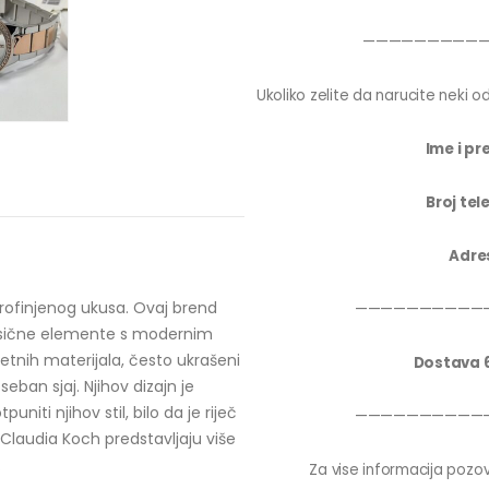
—————————
Ukoliko zelite da narucite neki od
Ime i pr
Broj tel
Adre
profinjenog ukusa. Ovaj brend
——————————
lasične elemente s modernim
etnih materijala, često ukrašeni
Dostava 
eban sjaj. Njihov dizajn je
niti njihov stil, bilo da je riječ
——————————
Claudia Koch predstavljaju više
.
Za vise informacija pozov