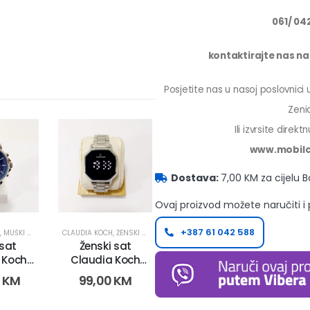
061/ 04
kontaktirajte nas na 
Posjetite nas u nasoj poslovnici
Zenic
Ili izvrsite direk
www.mobilc
Dostava:
7,00 KM za cijelu 
Ovaj proizvod možete naručiti i
+387 61 042 588
,
MUŠKI SATOVI
CLAUDIA KOCH
,
ŽENSKI SATOVI
 sat
Ženski sat
 Koch
Claudia Koch
11604)
CK4140 (11258-
0
KM
99,00
KM
3)