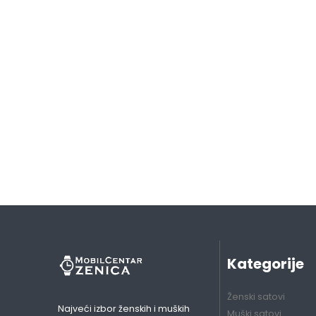
Kategorije
Ženski satovi
Najveći izbor ženskih i muških
Muški satovi