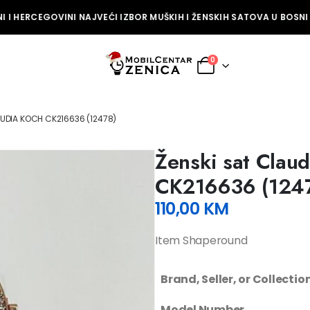
 I HERCEGOVINI NAJVEĆI IZBOR MUŠKIH I ŽENSKIH SATOVA U BOSNI I
0
AUDIA KOCH CK216636 (12478)
Ženski sat Clau
CK216636 (124
110,00
KM
Item Shaperound
Brand, Seller, or Collecti
Model Number