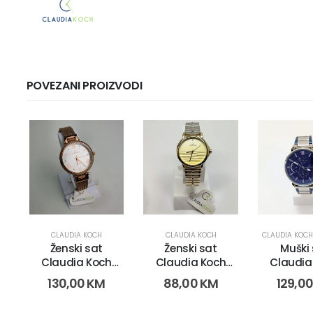
POVEZANI PROIZVODI
CLAUDIA KOCH
CLAUDIA KOCH
CLAUDIA KOCH
Ženski sat
Ženski sat
Muški
Claudia Koch
Claudia Koch
Claudia
CK2901 (2798
CK4523 (2836)
CK3969 (
130,00
KM
88,00
KM
129,0
gold)