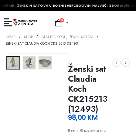
MUŠKIH I ŽENSKIH SATOVA U BOSNI I HERCEGOVINI NAJVEĆI IZBOR MUŠKIH I
0
HOME
SHOP
CLAUDIA KOCH
,
ŽENSKI SATOVI
ŽENSKI SAT CLAUDIA KOCH CK215213 (12493)
Ženski sat
Claudia
Koch
CK215213
(12493)
98,00
KM
Item Shaperound