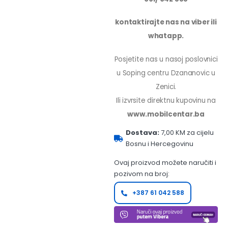
kontaktirajte nas na viber ili
whatapp.
Posjetite nas u nasoj poslovnici
u Soping centru Dzananovic u
Zenici.
Ili izvrsite direktnu kupovinu na
www.mobilcentar.ba
Dostava:
7,00 KM za cijelu
Bosnu i Hercegovinu
Ovaj proizvod možete naručiti i
pozivom na broj:
+387 61 042 588