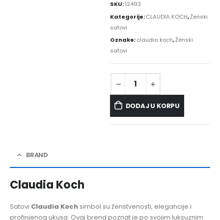
SKU:
12493
Kategorije:
CLAUDIA KOCH
,
Ženski
satovi
Oznake:
claudia koch
,
Ženski
satovi
DODAJ U KORPU
BRAND
Claudia Koch
Satovi
Claudia Koch
simbol su ženstvenosti, elegancije i
profinjenog ukusa. Ovaj brend poznat je po svojim luksuznim