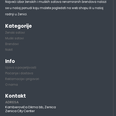
Najveći izbor ženskih i muških satova renomiranih brendova nalazi
se u našoj ponudi koju možete pogledati na web shopu ili u našoj
radnji u Zenici.
Kategorije
Ženski satovi
Muški satovi
Brendovi
Nakit
Info
Izjava o povjerljivosti
Plaćanje i dostava
Reklamacije i prigovori
O nama
Kontakt
ADRESA
Kamberovića čikma bb, Zenica
Zenica City Center