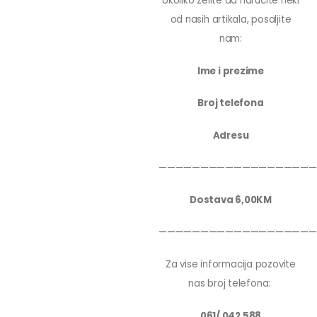
Ukoliko zelite da narucite neki
od nasih artikala, posaljite
nam:
Ime i prezime
Broj telefona
Adresu
———————————————————
Dostava 6,00KM
———————————————————
Za vise informacija pozovite
nas broj telefona:
061/ 042 588