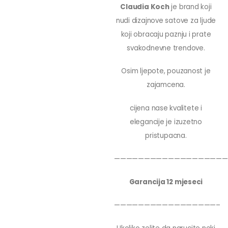
Claudia Koch
je brand koji
nudi dizajnove satove za ljude
koji obracaju paznju i prate
svakodnevne trendove.
Osim ljepote, pouzanost je
zajamcena.
cijena nase kvalitete i
elegancije je izuzetno
pristupacna.
———————————————————
Garancija 12 mjeseci
—————————————————–