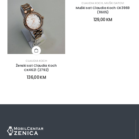
CLAUDIA KOCH
,
MUŠKI SATOVI
Muški sat Claudia Koch CK3969
(11605)
129,00
KM
CLAUDIA KOCH
Ženski sat Claudia Koch
CK4621 (2792)
136,00
KM