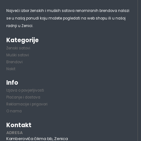
Najveći izbor ženskih i muških satova renomiranih brendova nalazi
se u našoj ponudi koju možete pogledati na web shopu ili u našoj
radnji u Zenici.
Kategorije
Ženski satovi
Muški satovi
Brendovi
Nakit
Info
Izjava o povjerljivosti
Plaćanje i dostava
Reklamacije i prigovori
O nama
Kontakt
ADRESA
Kamberovića čikma bb, Zenica