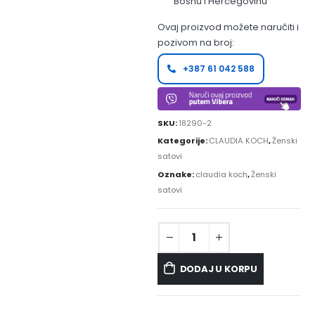
Bosnu i Hercegovinu
Ovaj proizvod možete naručiti i
pozivom na broj:
+387 61 042 588
SKU:
18290-2
Kategorije:
CLAUDIA KOCH
,
Ženski
satovi
Oznake:
claudia koch
,
Ženski
satovi
DODAJ U KORPU