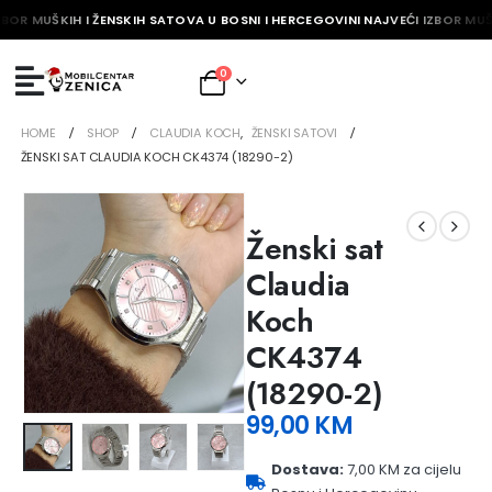
ZBOR MUŠKIH I ŽENSKIH SATOVA U BOSNI I HERCEGOVINI NAJVEĆI IZBOR MUŠ
0
HOME
SHOP
CLAUDIA KOCH
,
ŽENSKI SATOVI
ŽENSKI SAT CLAUDIA KOCH CK4374 (18290-2)
Ženski sat
Claudia
Koch
CK4374
(18290-2)
99,00
KM
Dostava:
7,00 KM za cijelu