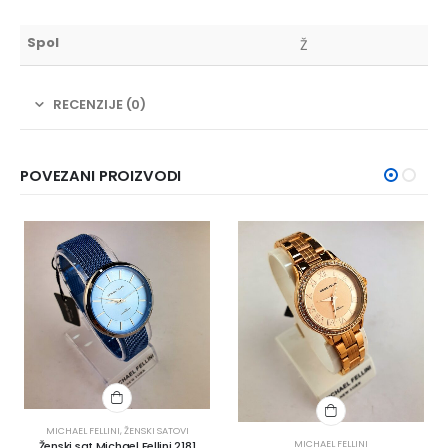
Spol
Ž
RECENZIJE (0)
POVEZANI PROIZVODI
MICHAEL FELLINI
,
ŽENSKI SATOVI
MICHAEL FELLINI
Ženski sat Michael Fellini 2181