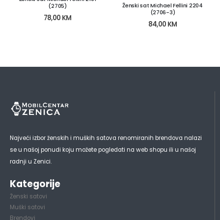
Ženski sat Michael Fellini 2204
(2705)
(2706-3)
78,00
KM
84,00
KM
Najveći izbor ženskih i muških satova renomiranih brendova nalazi
se u našoj ponudi koju možete pogledati na web shopu ili u našoj
radnji u Zenici.
Kategorije
Ženski satovi
Muški satovi
Brendovi