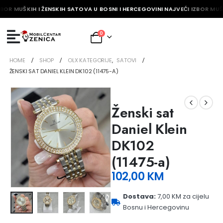
BOR MUŠKIH I ŽENSKIH SATOVA U BOSNI I HERCEGOVINI NAJVEĆI IZBOR MUŠK
0
HOME
SHOP
OLX KATEGORIJE
,
SATOVI
ŽENSKI SAT DANIEL KLEIN DK102 (11475-A)
Ženski sat
Daniel Klein
DK102
(11475-a)
102,00
KM
Dostava:
7,00 KM za cijelu
Bosnu i Hercegovinu