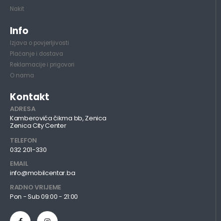
Nakit
Info
Izjava o povjerljivosti
Plaćanje i dostava
Reklamacije i prigovori
O nama
Kontakt
ADRESA
Kamberovića čikma bb, Zenica
Zenica City Center
TELEFON
032 201-330
EMAIL
info@mobilcentar.ba
RADNO VRIJEME
Pon - Sub 09:00 - 21:00