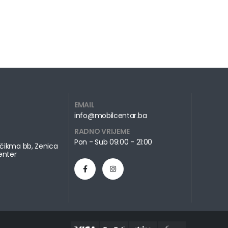
EMAIL
info@mobilcentar.ba
RADNO VRIJEME
Pon - Sub 09:00 - 21:00
čikma bb, Zenica
enter