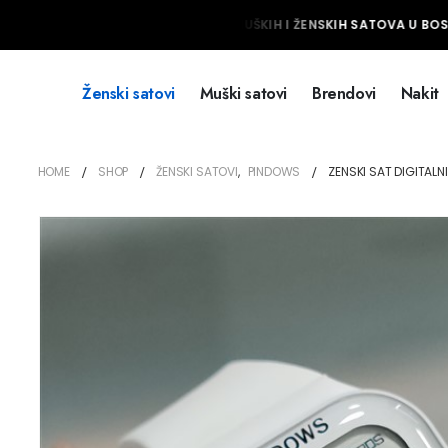
NAJVEĆI IZBOR MUŠKIH I ŽENSKIH SATOVA U BOSNI
Ženski satovi
Muški satovi
Brendovi
Nakit
HOME
SHOP
ŽENSKI SATOVI
,
PINDOWS
ZENSKI SAT DIGITALN