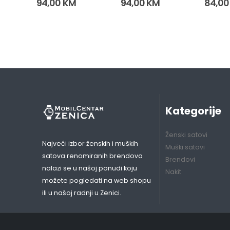
94,00
KM
94,00
KM
84,0
Kategorije
Ženski satovi
Najveći izbor ženskih i muških
Muški satovi
satova renomiranih brendova
Brendovi
nalazi se u našoj ponudi koju
Nakit
možete pogledati na web shopu
ili u našoj radnji u Zenici.