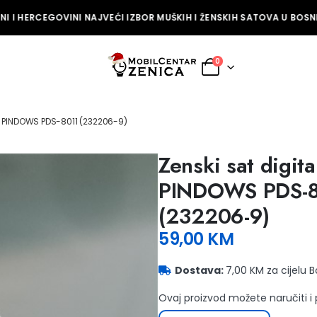
 I HERCEGOVINI NAJVEĆI IZBOR MUŠKIH I ŽENSKIH SATOVA U BOSNI 
0
I PINDOWS PDS-8011 (232206-9)
Zenski sat digita
PINDOWS PDS-8
(232206-9)
59,00
KM
Dostava:
7,00 KM za cijelu 
Ovaj proizvod možete naručiti i