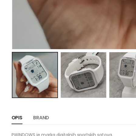
OPIS
BRAND
PWINDOWS je marka digitalnih sportskih satova.