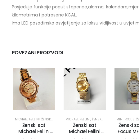
Posjeduje funkcije poput stoperice,alarma, kalendara,mjeri
kilometrima i potrosene KCAL.
Ima LED pozadinsko osvjetljenje za laksu vidljivost u uvjeti
POVEZANI PROIZVODI
MICHAEL FELLINI
,
ŽENSKI SATOVI
MICHAEL FELLINI
,
ŽENSKI SATOVI
MINI FOCUS
,
ŽE
Ženski sat
Ženski sat
Ženski sa
Michael Fellini
Michael Fellini
Focus MF
2204 (2989)
2222 (3012)
(1372