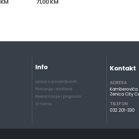
0
KM
71,00
KM
Info
Kontakt
Izjava o povjerljivosti
ADRESA
Kamberovića 
Plaćanje i dostava
Zenica City C
Reklamacije i prigovori
TELEFON
O nama
032 201-330