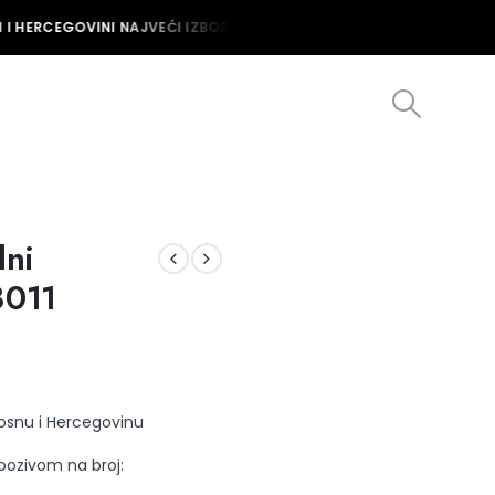
I HERCEGOVINI NAJVEĆI IZBOR MUŠKIH I ŽENSKIH SATOVA U BOSNI I 
lni
011
Bosnu i Hercegovinu
 pozivom na broj: