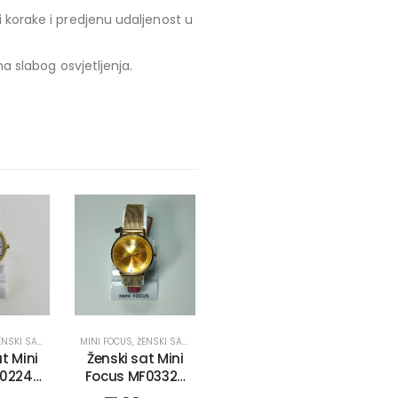
 korake i predjenu udaljenost u
ma slabog osvjetljenja.
NSKI SATOVI
MINI FOCUS
,
ŽENSKI SATOVI
t Mini
Ženski sat Mini
0224L.
Focus MF0332L.
-2)
(2753-3)