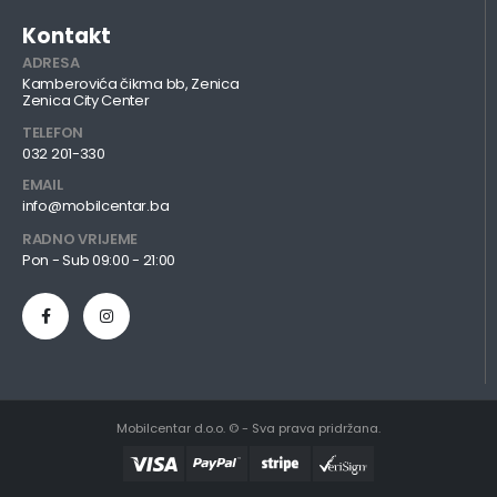
Kontakt
ADRESA
Kamberovića čikma bb, Zenica
Zenica City Center
TELEFON
032 201-330
EMAIL
info@mobilcentar.ba
RADNO VRIJEME
Pon - Sub 09:00 - 21:00
Mobilcentar d.o.o. © - Sva prava pridržana.