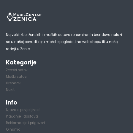
Najveći izbor ženskih i muških satova renomiranih brendova nalazi
se u našoj ponudi koju možete pogledati na web shopu ili u našoj
radnji u Zenici.
Kategorije
Ženski satovi
Muški satovi
Brendovi
Nakit
Info
Izjava o povjerljivosti
Plaćanje i dostava
Reklamacije i prigovori
O nama