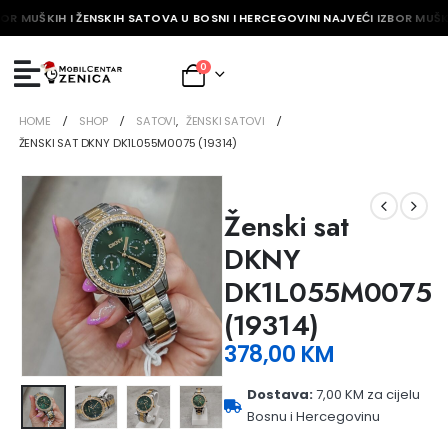
OR MUŠKIH I ŽENSKIH SATOVA U BOSNI I HERCEGOVINI NAJVEĆI IZBOR MUŠKI
0
HOME
SHOP
SATOVI
,
ŽENSKI SATOVI
ŽENSKI SAT DKNY DK1L055M0075 (19314)
Ženski sat
DKNY
DK1L055M0075
(19314)
378,00
KM
Dostava:
7,00 KM za cijelu
Bosnu i Hercegovinu