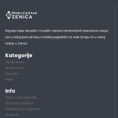
Najveći izbor ženskih i muških satova renomiranih brendova nalazi
se u našoj ponudi koju možete pogledati na web shopu ili u našoj
radnji u Zenici.
Kategorije
Ženski satovi
Muški satovi
Brendovi
Nakit
Info
Izjava o povjerljivosti
Plaćanje i dostava
Reklamacije i prigovori
O nama