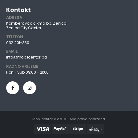
Kontakt
ADRESA
Kamberovića čikma bb, Zenica
Zenica City Center
TELEFON
032 201-330
EMAIL
info@mobilcentar.ba
RADNO VRIJEME
Pon - Sub 09:00 - 21:00
Mobilcentar d.o.o. © - Sva prava pridržana.