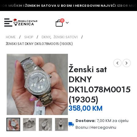
BOR MUŠKIH I ŽENSKIH SATOVA U BOSNI I HERCEGOVINI NAJVEĆI IZBOR MUŠK
0
HOME
SHOP
DKNY
,
ŽENSKI SATOVI
ŽENSKI SAT DKNY DK1L078M0015 (19305)
Ženski sat
DKNY
DK1L078M0015
(19305)
358,00
KM
Dostava:
7,00 KM za cijelu
Bosnu i Hercegovinu