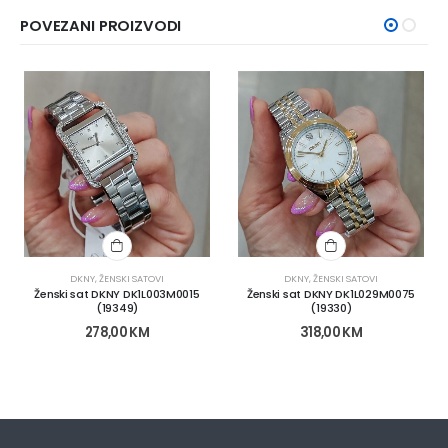
POVEZANI PROIZVODI
DKNY
,
ŽENSKI SATOVI
DKNY
,
ŽENSKI SATOVI
Ženski sat DKNY DK1L003M0015
Ženski sat DKNY DK1L029M0075
(19349)
(19330)
278,00
KM
318,00
KM