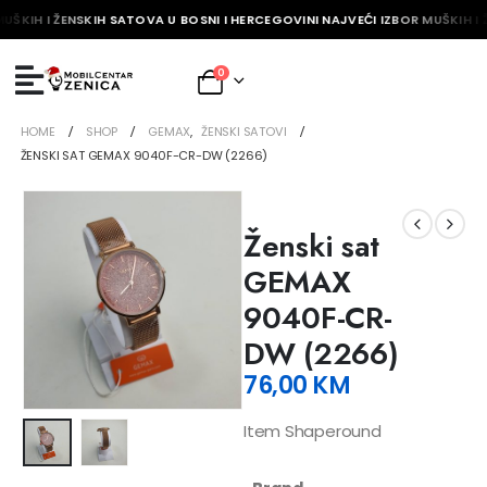
UŠKIH I ŽENSKIH SATOVA U BOSNI I HERCEGOVINI NAJVEĆI IZBOR MUŠKIH I 
0
HOME
SHOP
GEMAX
,
ŽENSKI SATOVI
ŽENSKI SAT GEMAX 9040F-CR-DW (2266)
Ženski sat
GEMAX
9040F-CR-
DW (2266)
76,00
KM
Item Shaperound