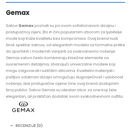
Gemax
Satovi
Gemax
poznati su po svom sofisticiranom dizajnu i
pristupačnoj cijeni, što ih čini popularnim izborom za ljubitelje
mode koji traže kvalitetu bez kompromisa. Ovaj brend nudi
širok spektar satova, od elegantnih modela za formalne prilike
do sportskih i modernih varijanti za svakodnevno nošenje.
Gemax satovi često kombiniraju klasične elemente sa
suvremenim detaljima, stvarajući univerzalne modele koji
mogu odgovarati različitim stilovima. Kvalitetni materijali i
pažljivo odabrani dizajni omogućuju dugovječnost i udobnost
nošenja, dok pristupačne cijene čine ovaj brend dostupnim
široj publici. Satovi Gemax su idealan izbor za one koji žele
elegantan, ali praktičan dodatak svom svakodnevnom outfitu.
RECENZIJE (0)