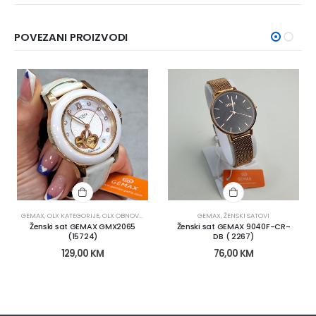
POVEZANI PROIZVODI
GEMAX
,
OLX KATEGORIJE
,
OLX OBNOVA
,
SATOVI
,
ŽENSKI SATOVI
GEMAX
,
ŽENSKI SATOVI
Ženski sat GEMAX GMX2065
Ženski sat GEMAX 9040F-CR-
(15724)
DB ( 2267)
129,00
KM
76,00
KM