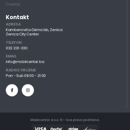
O nama
Kontakt
ADRESA
Kamberovića čikma bb, Zenica
Zenica City Center
TELEFON
032 201-330
EMAIL
info@mobilcentar.ba
RADNO VRIJEME
Pon - Sub 09:00 - 21:00
Mobilcentar d.o.o. © - Sva prava pridržana.