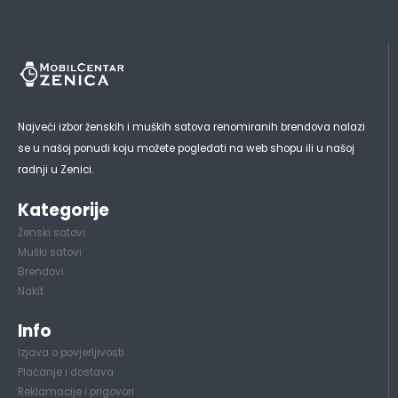
Najveći izbor ženskih i muških satova renomiranih brendova nalazi
se u našoj ponudi koju možete pogledati na web shopu ili u našoj
radnji u Zenici.
Kategorije
Ženski satovi
Muški satovi
Brendovi
Nakit
Info
Izjava o povjerljivosti
Plaćanje i dostava
Reklamacije i prigovori