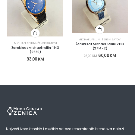
MICHAEL FELLINI
,
ŽENSKI SATOVI
MICHAEL FELLINI
,
ŽENSKI SATOVI
Ženski sat Michael Fellini 2183
Ženski sat Michael Fellini 1143
(2714-2)
(2680)
60,00
KM
76,00
KM
93,00
KM
Najveći izbor ženskih i muških satova renomiranih brendova nalazi