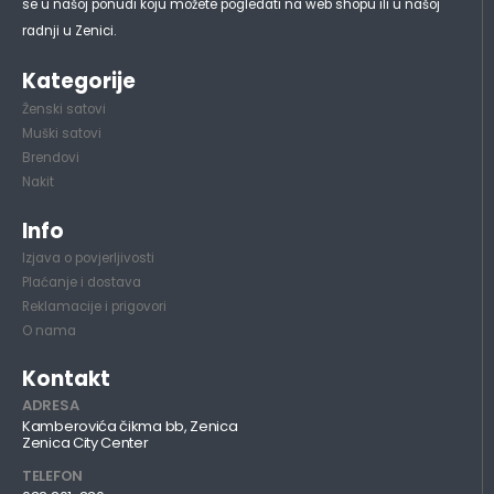
se u našoj ponudi koju možete pogledati na web shopu ili u našoj
radnji u Zenici.
Kategorije
Ženski satovi
Muški satovi
Brendovi
Nakit
Info
Izjava o povjerljivosti
Plaćanje i dostava
Reklamacije i prigovori
O nama
Kontakt
ADRESA
Kamberovića čikma bb, Zenica
Zenica City Center
TELEFON