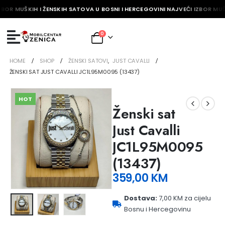
ZBOR MUŠKIH I ŽENSKIH SATOVA U BOSNI I HERCEGOVINI NAJVEĆI IZBOR MUŠ
0
HOME
SHOP
ŽENSKI SATOVI
,
JUST CAVALLI
ŽENSKI SAT JUST CAVALLI JC1L95M0095 (13437)
HOT
Ženski sat
Just Cavalli
JC1L95M0095
(13437)
359,00
KM
Dostava:
7,00 KM za cijelu
Bosnu i Hercegovinu