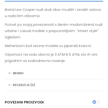
Brand Lee Cooper nudi sirok izbor muskih i zenskh satova
u razlicitim stilovima.
Poznat po svojoj povezanosti s denim modom,brend nudi
urbane i casual modele s prepoznatljivim “street style”
izgledom.
Mehanizam kod vecine modela su japanski kvarcni.
Otpornost na vodu obicno je 3 ATM ili 5 ATM, sto ih cini
prigodnim sa svakodnevno nosenje.
BRAND
RECENZIJE (0)
POVEZANI PROIZVODI