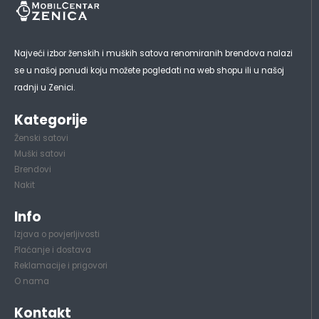
Najveći izbor ženskih i muških satova renomiranih brendova nalazi
se u našoj ponudi koju možete pogledati na web shopu ili u našoj
radnji u Zenici.
Kategorije
Ženski satovi
Muški satovi
Brendovi
Nakit
Info
Izjava o povjerljivosti
Plaćanje i dostava
Reklamacije i prigovori
O nama
Kontakt