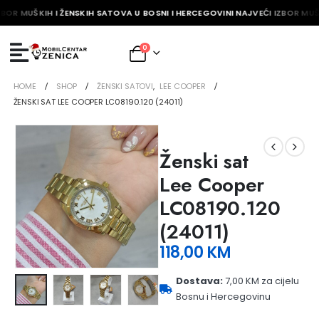
ZBOR MUŠKIH I ŽENSKIH SATOVA U BOSNI I HERCEGOVINI NAJVEĆI IZBOR MUŠ
0
HOME
SHOP
ŽENSKI SATOVI
,
LEE COOPER
ŽENSKI SAT LEE COOPER LC08190.120 (24011)
Ženski sat
Lee Cooper
LC08190.120
(24011)
118,00
KM
Dostava:
7,00 KM za cijelu
Bosnu i Hercegovinu