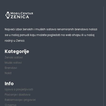
Najveći izbor ženskih i muških satova renomiranih brendova nalazi
se u našoj ponudi koju možete pogledati na web shopu ili u našoj
radnji u Zenici.
Kategorije
Ženski satovi
Muški satovi
Brendovi
Nakit
Info
Izjava o povjerljivosti
Plaćanje i dostava
Reklamacije i prigovori
O nama