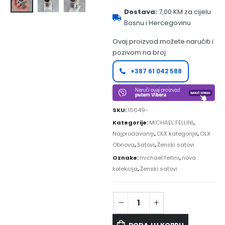
Dostava:
7,00 KM za cijelu
Bosnu i Hercegovinu
Ovaj proizvod možete naručiti i
pozivom na broj:
+387 61 042 588
SKU:
16649-
Kategorije:
MICHAEL FELLINI
,
Najprodavaniji
,
OLX kategorije
,
OLX
Obnova
,
Satovi
,
Ženski satovi
Oznake:
michael fellini
,
nova
kolekcija
,
Ženski satovi