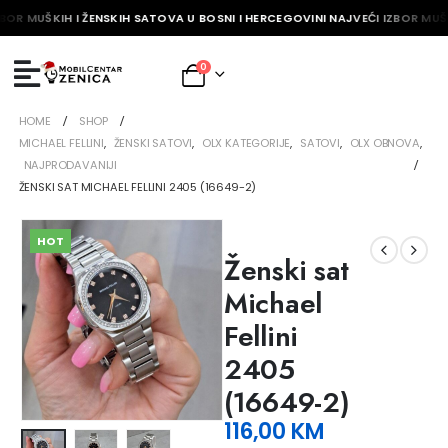
BOR MUŠKIH I ŽENSKIH SATOVA U BOSNI I HERCEGOVINI NAJVEĆI IZBOR MUŠK
0
HOME
SHOP
MICHAEL FELLINI
,
ŽENSKI SATOVI
,
OLX KATEGORIJE
,
SATOVI
,
OLX OBNOVA
,
NAJPRODAVANIJI
ŽENSKI SAT MICHAEL FELLINI 2405 (16649-2)
HOT
Ženski sat
Michael
Fellini
2405
(16649-2)
116,00
KM