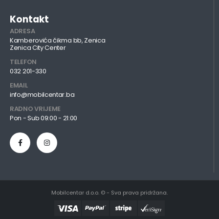
Kontakt
ADRESA
Kamberovića čikma bb, Zenica
Zenica City Center
TELEFON
032 201-330
EMAIL
info@mobilcentar.ba
RADNO VRIJEME
Pon - Sub 09:00 - 21:00
Mobilcentar d.o.o. © - Sva prava pridržana.