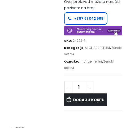
Ovaj proizvod možete naručiti i
pozivom na broj:
+387 61 042 588
SKU:
24272-1
Kategorije:
MICHAEL FELLINI
,
Ženski
satovi
Oznake:
michael fellini
,
Ženski
satovi
DODAJ U KORPU