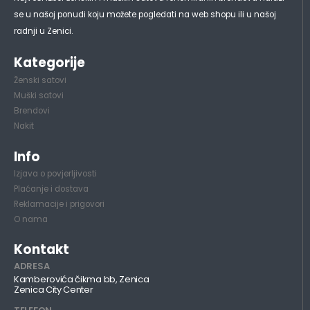
se u našoj ponudi koju možete pogledati na web shopu ili u našoj
radnji u Zenici.
Kategorije
Ženski satovi
Muški satovi
Brendovi
Nakit
Info
Izjava o povjerljivosti
Plaćanje i dostava
Reklamacije i prigovori
O nama
Kontakt
ADRESA
Kamberovića čikma bb, Zenica
Zenica City Center