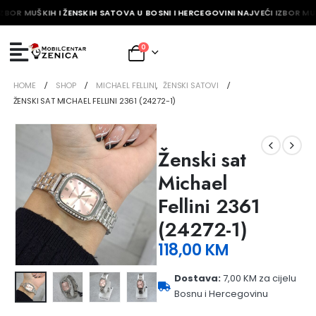
ZBOR MUŠKIH I ŽENSKIH SATOVA U BOSNI I HERCEGOVINI NAJVEĆI IZBOR MUŠ
0
HOME
SHOP
MICHAEL FELLINI
,
ŽENSKI SATOVI
ŽENSKI SAT MICHAEL FELLINI 2361 (24272-1)
Ženski sat
Michael
Fellini 2361
(24272-1)
118,00
KM
Dostava:
7,00 KM za cijelu
Bosnu i Hercegovinu