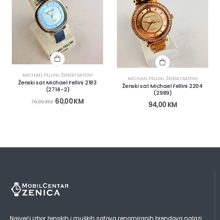
MICHAEL FELLINI
,
ŽENSKI SATOVI
MICHAEL FELLINI
,
ŽENSKI SATOVI
Ženski sat Michael Fellini 2183
Ženski sat Michael Fellini 2204
(2714-2)
(2989)
60,00
KM
76,00
KM
94,00
KM
Najveći izbor ženskih i muških satova renomiranih brendova nalazi