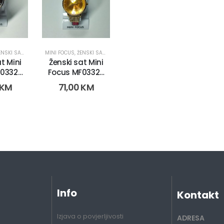
NSKI SATOVI
MINI FOCUS
,
ŽENSKI SATOVI
t Mini
Ženski sat Mini
0332L.
Focus MF0332L.
3)
(2753-3)
KM
71,00
KM
Info
Kontakt
Izjava o povjerljivosti
ADRESA