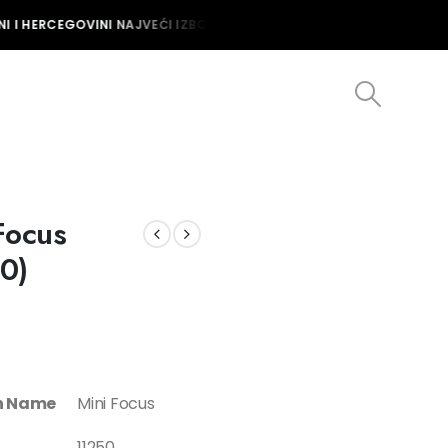
I I HERCEGOVINI NAJVEĆI IZBOR MUŠKIH I ŽENSKIH SATOVA U BOSNI 
Focus
0)
on Name
Mini Focus
11250