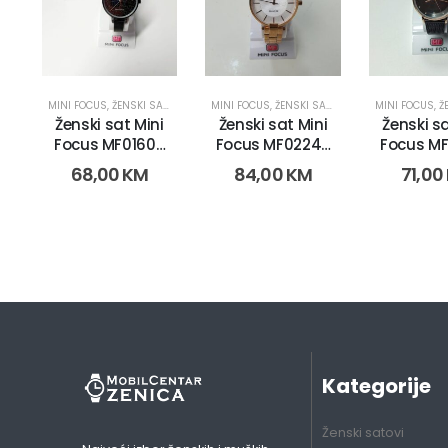
MINI FOCUS
,
ŽENSKI SATOVI
MINI FOCUS
,
ŽENSKI SATOVI
MINI FOCUS
,
ŽE
Ženski sat Mini
Ženski sat Mini
Ženski sa
Focus MF0160L.
Focus MF0224L.
Focus MF
(1177-1)
(1372-1)
(275
68,00
KM
84,00
KM
71,00
Kategorije
Ženski satovi