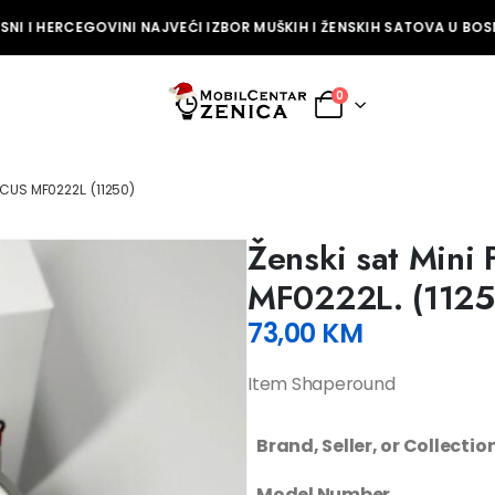
NI I HERCEGOVINI NAJVEĆI IZBOR MUŠKIH I ŽENSKIH SATOVA U BOSN
0
OCUS MF0222L. (11250)
Ženski sat Mini 
MF0222L. (1125
73,00
KM
Item Shaperound
Brand, Seller, or Collecti
Model Number