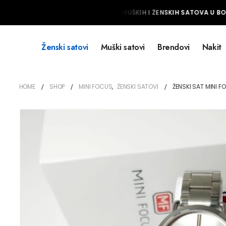
NAJVEĆI IZBOR MUŠKIH I ŽENSKIH SATOVA U BOS
Ženski satovi
Muški satovi
Brendovi
Nakit
HOME
SHOP
MINI FOCUS
,
ŽENSKI SATOVI
ŽENSKI SAT MINI F