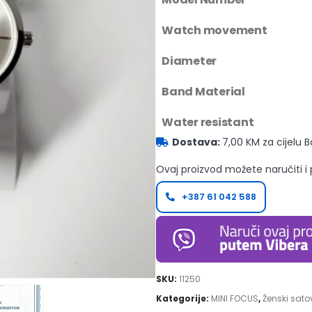
Watch movement
Diameter
Band Material
Water resistant
Dostava:
7,00 KM za cijelu 
Ovaj proizvod možete naručiti i
+387 61 042 588
SKU:
11250
Kategorije:
MINI FOCUS
,
Ženski sato