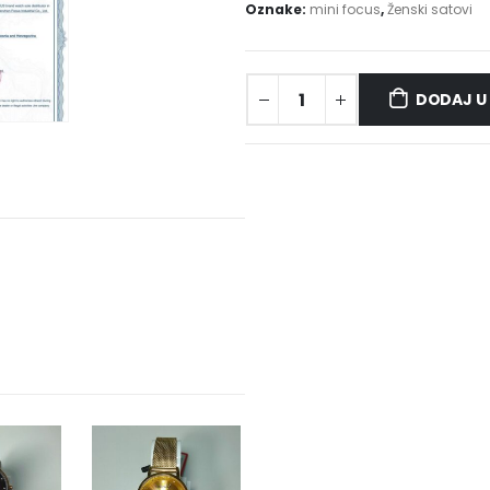
Oznake:
mini focus
,
Ženski satovi
DODAJ U