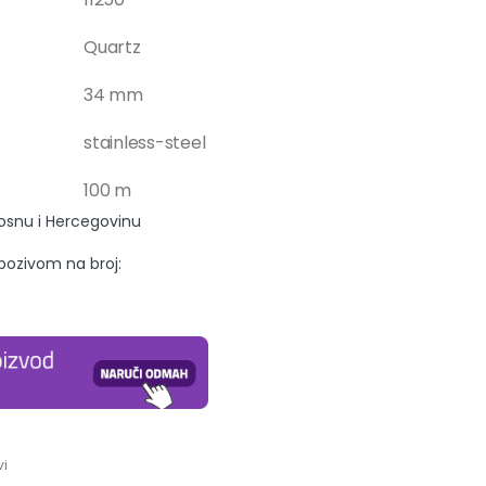
Quartz
34 mm
stainless-steel
100 m
Bosnu i Hercegovinu
 pozivom na broj:
vi