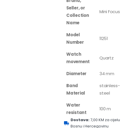
Brand,
Seller, or
Mini Focus
Collection
Name
Model
11251
Number
Watch
Quartz
movement
Diameter
34 mm
Band
stainless-
Material
steel
Water
100 m
resistant
Dostava:
7,00 KM za cijelu
Bosnu i Hercegovinu