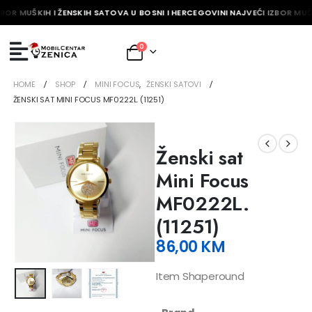
BOR MUŠKIH I ŽENSKIH SATOVA U BOSNI I HERCEGOVINI NAJVEĆI IZBOR MUŠK
0
HOME
SHOP
MINI FOCUS
,
ŽENSKI SATOVI
ŽENSKI SAT MINI FOCUS MF0222L. (11251)
Ženski sat
Mini Focus
MF0222L.
(11251)
86,00
KM
Item Shaperound