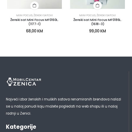
MINI FOCUS
,
ŽENSKI SATOVI
MINI FOCUS
,
ŽENSKI SATOVI
Ženski sat Mini Focus MF0160L.
Ženski sat Mini Focus MF0186L.
(1177-1)
(1618-3)
68,00
KM
99,00
KM
Najveći izbor ženskih i muških satova renomiranih brendova nalazi
se u našoj ponudi koju možete pogledati na web shopu ili u našoj
radnji u Zenici.
Kategorije