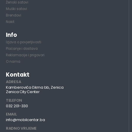
Ženski satovi
Muški satovi
Brendovi
Nakit
Info
Izjava o povjerljivosti
Plaćanje i dostava
Reklamacije i prigovori
O nama
Kontakt
ADRESA
Kamberovića čikma bb, Zenica
Zenica City Center
TELEFON
032 201-330
EMAIL
info@mobilcentar.ba
RADNO VRIJEME