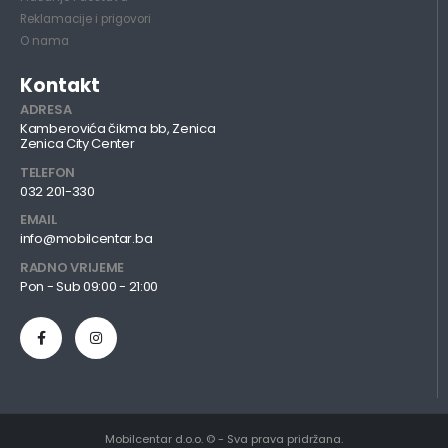
Reklamacije i prigovori
O nama
Kontakt
ADRESA
Kamberovića čikma bb, Zenica
Zenica City Center
TELEFON
032 201-330
EMAIL
info@mobilcentar.ba
RADNO VRIJEME
Pon - Sub 09:00 - 21:00
Mobilcentar d.o.o. © - Sva prava pridržana.