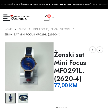
ZBOR MUŠKIH I ŽENSKIH SATOVA U BOSNI I HERCEGOVINI NAJVEĆI IZBOR MUŠ
0
HOME
SHOP
MINI FOCUS
,
ŽENSKI SATOVI
ŽENSKI SAT MINI FOCUS MF0291L. (2620-4)
Ženski sat
Mini Focus
MF0291L.
(2620-4)
77,00
KM