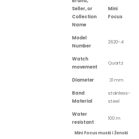
Brand,
Seller, or
Mini
Collection
Focus
Name
Model
2620-4
Number
Watch
Quartz
movement
Diameter
31 mm
Band
stainless-
Material
steel
Water
100 m
resistant
Mini Focus muski i Ženski