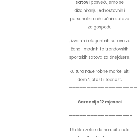
satovi
posvećujemo se
dizajniranju jednostavnih i
personaliziranih ručnih satova
za gospodu
, izvrsnih i elegantnih satova za
žene i modnih te trendovskih
sportskih satova za tinejdžere.
Kultura naše robne marke: Biti
domišljatost i točnost.
———————————————————
Garancija 12 mjeseci
—————————————————–
Ukoliko zelite da narucite neki