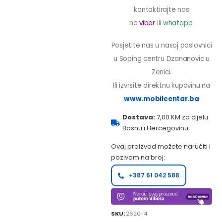
kontaktirajte nas
na
viber
ili
whatapp
.
Posjetite nas u nasoj poslovnici
u Soping centru Dzananovic u
Zenici.
Ili izvrsite direktnu kupovinu na
www.mobilcentar.ba
Dostava:
7,00 KM za cijelu
Bosnu i Hercegovinu
Ovaj proizvod možete naručiti i
pozivom na broj:
+387 61 042 588
SKU:
2620-4