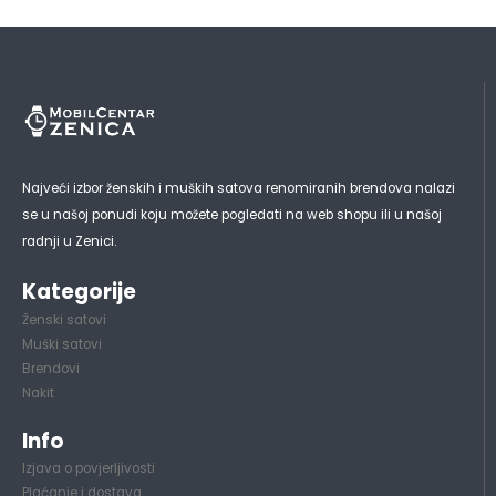
Najveći izbor ženskih i muških satova renomiranih brendova nalazi
se u našoj ponudi koju možete pogledati na web shopu ili u našoj
radnji u Zenici.
Kategorije
Ženski satovi
Muški satovi
Brendovi
Nakit
Info
Izjava o povjerljivosti
Plaćanje i dostava