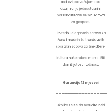
satovi
posvećujemo se
dizajniranju jednostavnih i
personaliziranih ručnih satova
za gospodu
, izvrsnih i elegantnih satova za
žene i modnih te trendovskih
sportskih satova za tinejdžere.
Kultura naše robne marke: Biti
domišljatost i točnost.
———————————————————
Garancija 12 mjeseci
—————————————————–
Ukoliko zelite da narucite neki