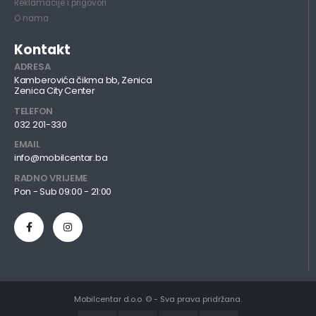
Reklamacije i prigovori
O nama
Kontakt
ADRESA
Kamberovića čikma bb, Zenica
Zenica City Center
TELEFON
032 201-330
EMAIL
info@mobilcentar.ba
RADNO VRIJEME
Pon - Sub 09:00 - 21:00
Mobilcentar d.o.o. © - Sva prava pridržana.