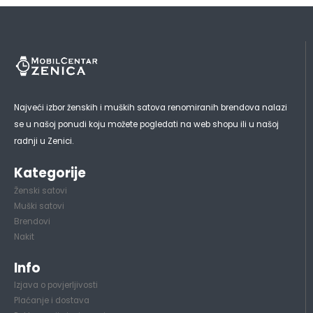
Najveći izbor ženskih i muških satova renomiranih brendova nalazi
se u našoj ponudi koju možete pogledati na web shopu ili u našoj
radnji u Zenici.
Kategorije
Ženski satovi
Muški satovi
Brendovi
Nakit
Info
Izjava o povjerljivosti
Plaćanje i dostava