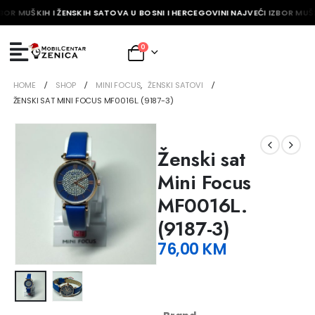
BOR MUŠKIH I ŽENSKIH SATOVA U BOSNI I HERCEGOVINI NAJVEĆI IZBOR MUŠK
0
HOME
SHOP
MINI FOCUS
,
ŽENSKI SATOVI
ŽENSKI SAT MINI FOCUS MF0016L. (9187-3)
Ženski sat
Mini Focus
MF0016L.
(9187-3)
76,00
KM