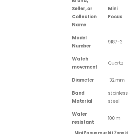
Brand,
Seller, or
Mini
Collection
Focus
Name
Model
9187-3
Number
Watch
Quartz
movement
Diameter
32 mm
Band
stainless-
Material
steel
Water
100 m
resistant
Mini Focus muski i Ženski