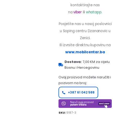
kontaktirajte nas
na
viber
ili
whatapp
.
Posjetite nas u nasoj poslovnici
u Soping centru Dzananovic u
Zenici.
Ili izvrsite direktnu kupovinu na
www.mobilcentar.ba
Dostava:
7,00 KM za cijelu
Bosnu i Hercegovinu
Ovaj proizvod možete naručiti i
pozivom na broj:
+387 61 042 588
SKU:
9187-3