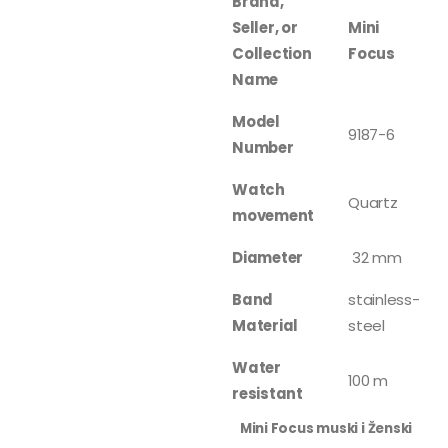
Brand,
Seller, or
Mini
Collection
Focus
Name
Model
9187-6
Number
Watch
Quartz
movement
Diameter
32 mm
Band
stainless-
Material
steel
Water
100 m
resistant
Mini Focus muski i Ženski