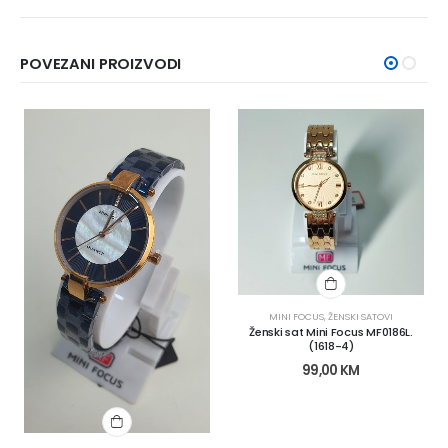
POVEZANI PROIZVODI
MINI FOCUS
,
ŽENSKI SATOVI
Ženski sat Mini Focus MF0186L.
(1618-4)
99,00
KM