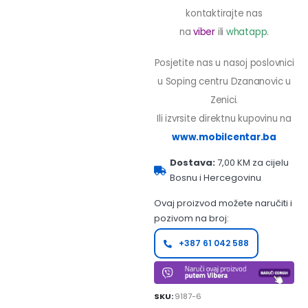
kontaktirajte nas
na
viber
ili
whatapp
.
Posjetite nas u nasoj poslovnici
u Soping centru Dzananovic u
Zenici.
Ili izvrsite direktnu kupovinu na
www.mobilcentar.ba
Dostava:
7,00 KM za cijelu
Bosnu i Hercegovinu
Ovaj proizvod možete naručiti i
pozivom na broj:
+387 61 042 588
SKU:
9187-6