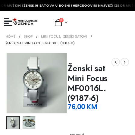
BOR MUŠKIH I ŽENSKIH SATOVA U BOSNI I HERCEGOVINI NAJVEĆI IZBOR MUŠKI
0
HOME
SHOP
MINI FOCUS
,
ŽENSKI SATOVI
ŽENSKI SAT MINI FOCUS MF0016L. (9187-6)
Ženski sat
Mini Focus
MF0016L.
(9187-6)
76,00
KM