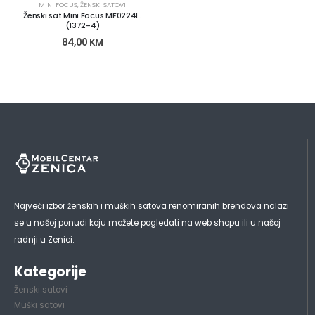
MINI FOCUS
,
ŽENSKI SATOVI
Ženski sat Mini Focus MF0224L.
(1372-4)
84,00
KM
Najveći izbor ženskih i muških satova renomiranih brendova nalazi
se u našoj ponudi koju možete pogledati na web shopu ili u našoj
radnji u Zenici.
Kategorije
Ženski satovi
Muški satovi