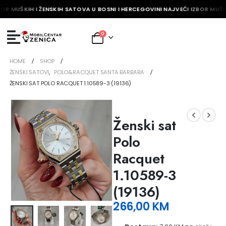
OR MUŠKIH I ŽENSKIH SATOVA U BOSNI I HERCEGOVINI NAJVEĆI IZBOR MUŠKI
0
HOME
SHOP
ŽENSKI SATOVI
,
POLO&RACQUET SANTA BARBARA
ŽENSKI SAT POLO RACQUET 1.10589-3 (19136)
Ženski sat
Polo
Racquet
1.10589-3
(19136)
266,00
KM