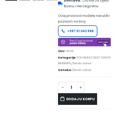
Dostava:
7,00 KM za cijelu
Bosnu i Hercegovinu
Ovaj proizvod možete naručiti i
pozivom na broj:
+387 61 042 588
SKU:
19136
Kategorije:
POLO&RACQUET SANTA
BARBARA
,
Ženski satovi
Oznaka:
Ženski satovi
DODAJ U KORPU