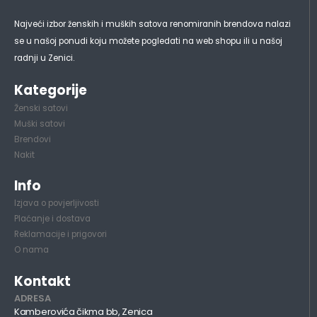
Najveći izbor ženskih i muških satova renomiranih brendova nalazi
se u našoj ponudi koju možete pogledati na web shopu ili u našoj
radnji u Zenici.
Kategorije
Ženski satovi
Muški satovi
Brendovi
Nakit
Info
Izjava o povjerljivosti
Plaćanje i dostava
Reklamacije i prigovori
O nama
Kontakt
ADRESA
Kamberovića čikma bb, Zenica