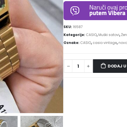
SKU:
16587
Kategorije:
CASIO
,
Muški satovi
,
Žen
Oznake:
CASIO
,
casio vintage
,
nova
DODAJ U