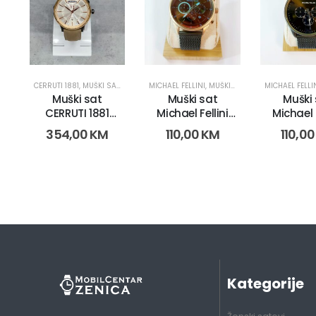
CERRUTI 1881
,
MUŠKI SATOVI
MICHAEL FELLINI
,
MUŠKI SATOVI
MICHAEL FELLI
Muški sat
Muški sat
Muški
CERRUTI 1881
Michael Fellini
Michael F
CRA1285URO4GY
2236 (11382-1)
2236 (11
354,00
KM
110,00
KM
110,0
(1056)
Kategorije