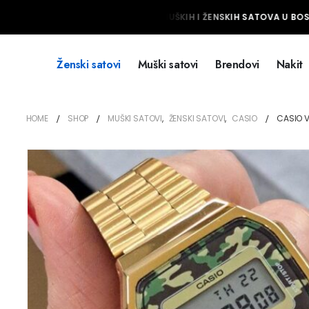
NAJVEĆI IZBOR MUŠKIH I ŽENSKIH SATOVA U BOSNI
Ženski satovi
Muški satovi
Brendovi
Nakit
HOME
SHOP
MUŠKI SATOVI
,
ŽENSKI SATOVI
,
CASIO
CASIO V