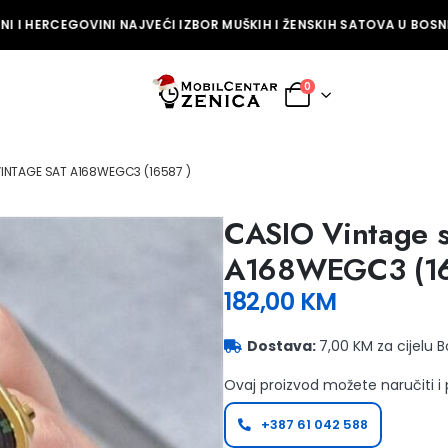
 I HERCEGOVINI NAJVEĆI IZBOR MUŠKIH I ŽENSKIH SATOVA U BOSNI 
0
INTAGE SAT A168WEGC3 (16587 )
CASIO Vintage s
A168WEGC3 (16
182,00
KM
Dostava:
7,00 KM za cijelu 
Ovaj proizvod možete naručiti i
+387 61 042 588