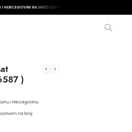
I HERCEGOVINI NAJVEĆI IZBOR MUŠKIH I ŽENSKIH SATOVA U BOSNI I 
at
587 )
Bosnu i Hercegovinu
 pozivom na broj: