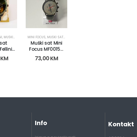
NI
,
MUŠKI SATOVI
MINI FOCUS
,
MUŠKI SATOVI
 sat
Muški sat Mini
ellini
Focus MF0015G
383-6)
(9186 -1)
0
KM
73,00
KM
Info
Kontakt