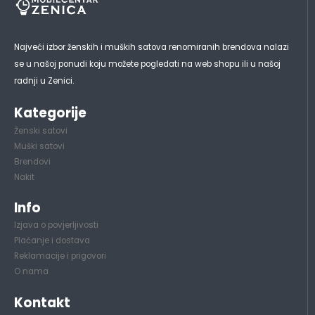
Najveći izbor ženskih i muških satova renomiranih brendova nalazi
se u našoj ponudi koju možete pogledati na web shopu ili u našoj
radnji u Zenici.
Kategorije
Ženski satovi
Muški satovi
Brendovi
Nakit
Info
Izjava o povjerljivosti
Plaćanje i dostava
Reklamacije i prigovori
O nama
Kontakt