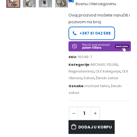
Bosnu i Hercegovinu
Ovaj proizvod možete naručiti i
pozivom na broj:
+387 61 042 588
SKU:
16049-7
Kategorije:
MICHAEL FELLINI
,
Najprodavaniji
,
OLX kategorije
,
OLX
Obnova
,
Satovi
,
Ženski satovi
Oznake:
michael fellini
,
Ženski
satovi
DODAJ U KORPU