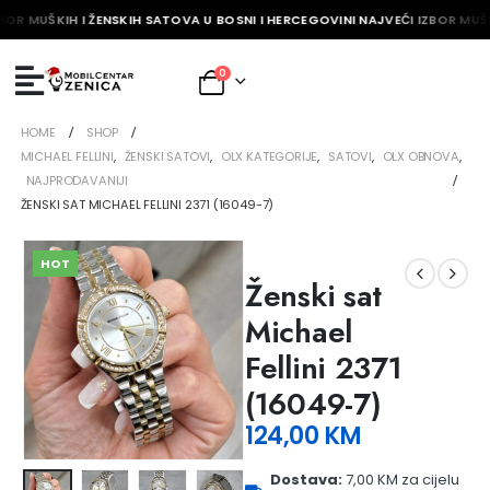
BOR MUŠKIH I ŽENSKIH SATOVA U BOSNI I HERCEGOVINI NAJVEĆI IZBOR MUŠK
0
HOME
SHOP
MICHAEL FELLINI
,
ŽENSKI SATOVI
,
OLX KATEGORIJE
,
SATOVI
,
OLX OBNOVA
,
NAJPRODAVANIJI
ŽENSKI SAT MICHAEL FELLINI 2371 (16049-7)
HOT
Ženski sat
Michael
Fellini 2371
(16049-7)
124,00
KM
Dostava:
7,00 KM za cijelu