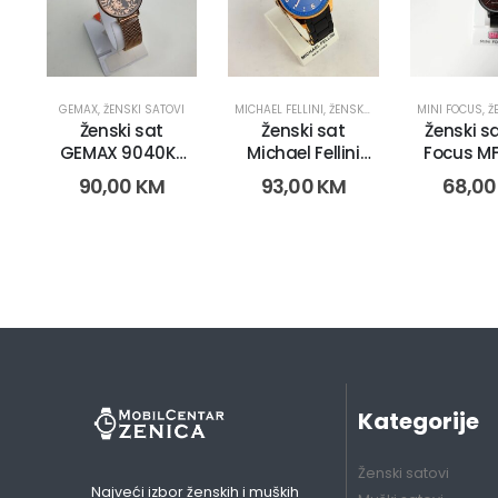
GEMAX
,
ŽENSKI SATOVI
MICHAEL FELLINI
,
ŽENSKI SATOVI
MINI FOCUS
,
ŽE
Ženski sat
Ženski sat
Ženski sa
GEMAX 9040K-
Michael Fellini
Focus MF
CR-DB (2269)
1143 (2680)
(1177
90,00
KM
93,00
KM
68,0
Kategorije
Ženski satovi
Najveći izbor ženskih i muških