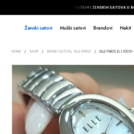
NAJVEĆI IZBOR MUŠKIH I ŽENSKIH SATOVA U BO
Ženski satovi
Muški satovi
Brendovi
Nakit
HOME
SHOP
ŽENSKI SATOVI
,
ELLE PARIS
ELLE PARIS EL.1.10013-