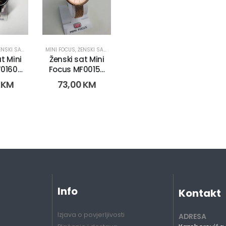
NSKI SATOVI
MINI FOCUS
,
ŽENSKI SATOVI
t Mini
Ženski sat Mini
0160L.
Focus MF0015L.
-1)
(9186-3)
0
KM
73,00
KM
Info
Kontakt
Izjava o povjerljivosti
ADRESA