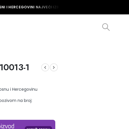
I I HERCEGOVINI NAJVEĆI IZBOR MUŠKIH I ŽENSKIH SATOVA U BOSNI
.10013-1
Bosnu i Hercegovinu
 pozivom na broj: