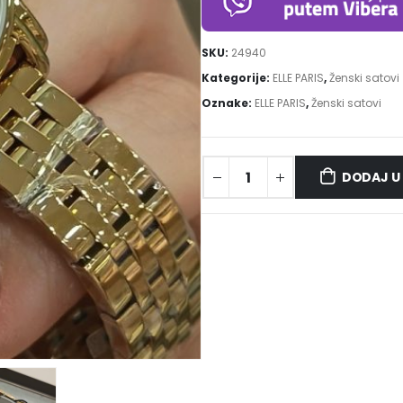
SKU:
24940
Kategorije:
ELLE PARIS
,
Ženski satovi
Oznake:
ELLE PARIS
,
Ženski satovi
DODAJ U