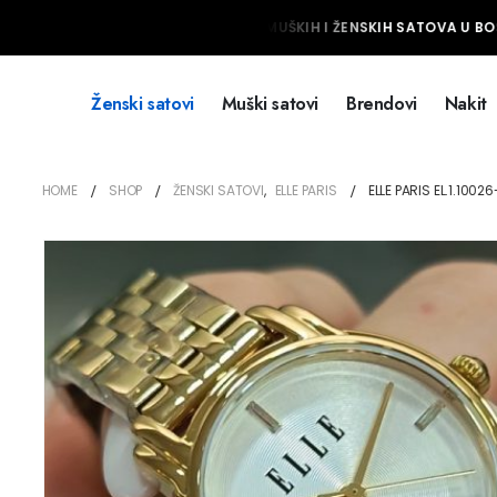
NAJVEĆI IZBOR MUŠKIH I ŽENSKIH SATOVA U BOSN
Ženski satovi
Muški satovi
Brendovi
Nakit
HOME
SHOP
ŽENSKI SATOVI
,
ELLE PARIS
ELLE PARIS EL.1.10026