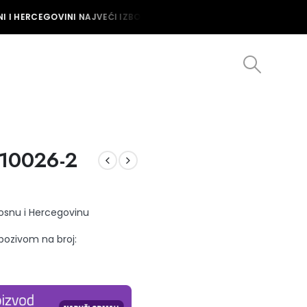
 I HERCEGOVINI NAJVEĆI IZBOR MUŠKIH I ŽENSKIH SATOVA U BOSNI I
.10026-2
Bosnu i Hercegovinu
 pozivom na broj: