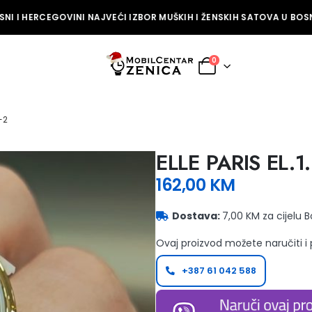
I I HERCEGOVINI NAJVEĆI IZBOR MUŠKIH I ŽENSKIH SATOVA U BOSNI
0
-2
ELLE PARIS EL.1
162,00
KM
Dostava:
7,00 KM za cijelu 
Ovaj proizvod možete naručiti i
+387 61 042 588