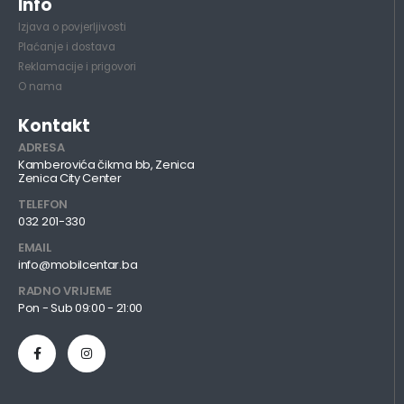
Info
Izjava o povjerljivosti
Plaćanje i dostava
Reklamacije i prigovori
O nama
Kontakt
ADRESA
Kamberovića čikma bb, Zenica
Zenica City Center
TELEFON
032 201-330
EMAIL
info@mobilcentar.ba
RADNO VRIJEME
Pon - Sub 09:00 - 21:00