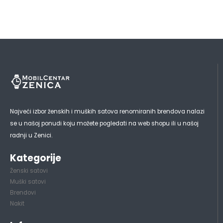
Najveći izbor ženskih i muških satova renomiranih brendova nalazi
se u našoj ponudi koju možete pogledati na web shopu ili u našoj
radnji u Zenici.
Kategorije
Ženski satovi
Muški satovi
Brendovi
Nakit