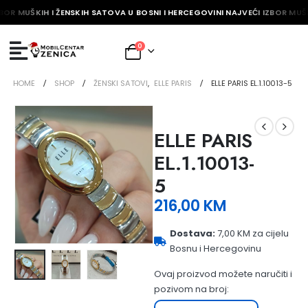
BOR MUŠKIH I ŽENSKIH SATOVA U BOSNI I HERCEGOVINI NAJVEĆI IZBOR MUŠK
0
HOME
SHOP
ŽENSKI SATOVI
,
ELLE PARIS
ELLE PARIS EL.1.10013-5
ELLE PARIS
EL.1.10013-
5
216,00
KM
Dostava:
7,00 KM za cijelu
Bosnu i Hercegovinu
Ovaj proizvod možete naručiti i
pozivom na broj: