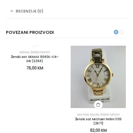
RECENZIJE (0)
POVEZANI PROIZVODI
GEMAX
,
ŽENSKI SATOVI
Ženski sat GEMAX 9040E-CR-
DB (2264)
76,00
KM
MICHAEL FELLINI
,
ŽENSKI SATOVI
Ženski sat Michael Fellini 1135
(2671)
82,00
KM